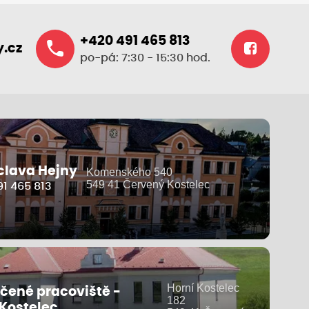
+420 491 465 813
.cz
po-pá: 7:30 - 15:30 hod.
clava Hejny
Komenského 540
549 41 Červený Kostelec
1 465 813
Horní Kostelec
čené pracoviště -
182
 Kostelec