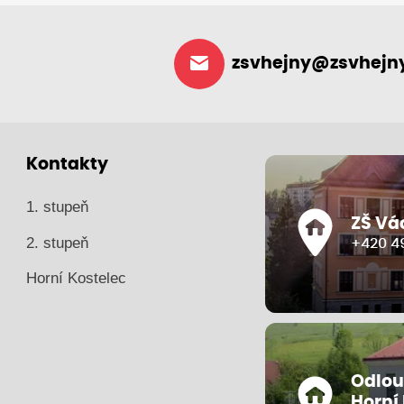
zsvhejny@zsvhejny
Kontakty
1. stupeň
ZŠ Vá
2. stupeň
+420 49
Horní Kostelec
Odlou
Horní