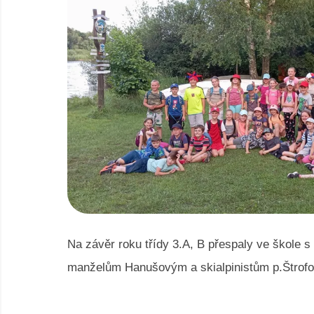
Na závěr roku třídy 3.A, B přespaly ve škole 
manželům Hanušovým a skialpinistům p.Štrofov