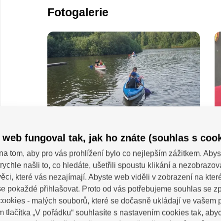
Fotogalerie
 web fungoval tak, jak ho znáte (souhlas s cook
na tom, aby pro vás prohlížení bylo co nejlepším zážitkem. Abys
rychle našli to, co hledáte, ušetřili spoustu klikání a nezobrazo
ěci, které vás nezajímají. Abyste web viděli v zobrazení na které 
e pokaždé přihlašovat. Proto od vás potřebujeme souhlas se 
ookies - malých souborů, které se dočasně ukládají ve vašem p
m tlačítka „V pořádku“ souhlasíte s nastavením cookies tak, a