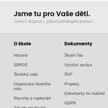
Jsme tu pro Vaše děti.
Jsme k dispozici, pokud potřebujete pomoci.
O škole
Dokumenty
Historie
Školní řád
SRPDŠ
Výroční zpráva
Školská rada
ŠVP
Organizace školního
Projekty
roku
Dokumenty ke stažení
Rozvrhy a suplování
GDPR
Zásady používání