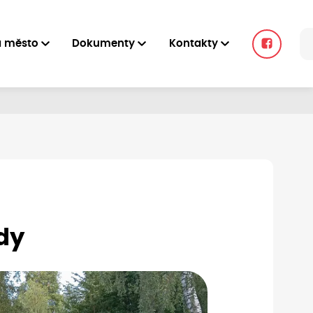
a město
Dokumenty
Kontakty
dy