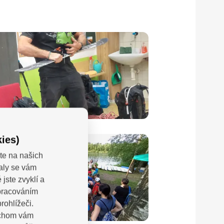
ies)
te na našich
valy se vám
jste zvyklí a
zpracováním
rohlížeči.
bychom vám