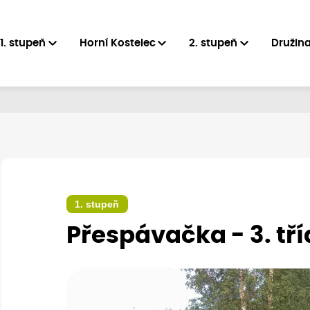
1. stupeň
Horní Kostelec
2. stupeň
Družin
1. stupeň
Přespávačka - 3. tří