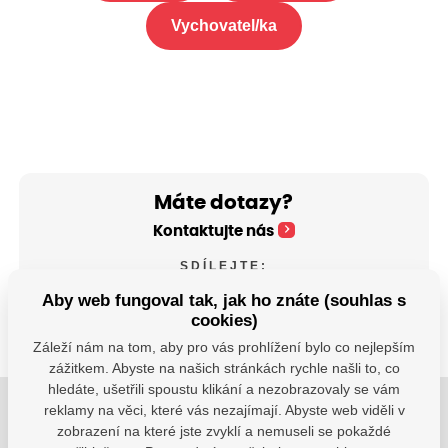
Vychovatel/ka
Máte dotazy?
Kontaktujte nás
SDÍLEJTE:
Aby web fungoval tak, jak ho znáte (souhlas s
cookies)
Záleží nám na tom, aby pro vás prohlížení bylo co nejlepším
zážitkem. Abyste na našich stránkách rychle našli to, co
hledáte, ušetřili spoustu klikání a nezobrazovaly se vám
reklamy na věci, které vás nezajímají. Abyste web viděli v
Jsme tu pro Vaše děti.
zobrazení na které jste zvyklí a nemuseli se pokaždé