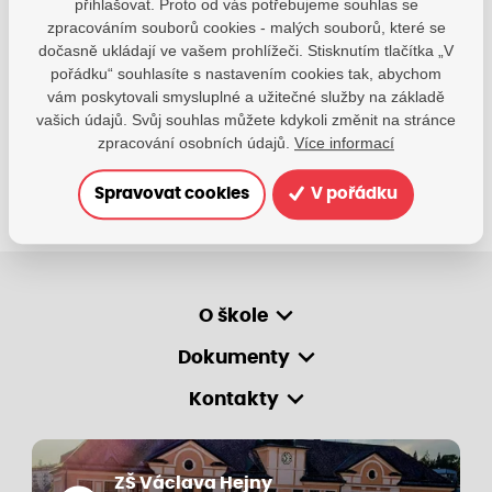
přihlašovat. Proto od vás potřebujeme souhlas se
Jsme k dispozici, pokud potřebujete pomoci.
zpracováním souborů cookies - malých souborů, které se
dočasně ukládají ve vašem prohlížeči. Stisknutím tlačítka „V
zsvhejny@zsvhejny.cz
pořádku“ souhlasíte s nastavením cookies tak, abychom
vám poskytovali smysluplné a užitečné služby na základě
+420 491 465 813
vašich údajů. Svůj souhlas můžete kdykoli změnit na stránce
po-pá: 7:30 - 15:30 hod.
zpracování osobních údajů.
Více informací
Spravovat cookies
V pořádku
O škole
Dokumenty
Kontakty
ZŠ Václava Hejny