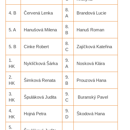
8.
4. B
Červená Lenka
Brandová Lucie
A
8.
5. A
Hanušová Milena
Hanuš Roman
B
8.
5. B
Cinke Robert
Zajíčková Kateřina
C
1.
9.
Nyklíčková Šárka
Nosková Klára
HK
A
2.
9.
Šimková Renata
Prouzová Hana
HK
B
3.
9.
Špuláková Judita
Buranský Pavel
HK
C
4.
9.
Hojná Petra
Škodová Hana
HK
D
5.