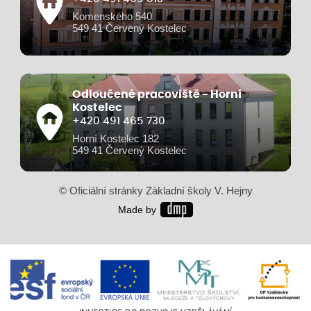
Komenského 540
549 41 Červený Kostelec
Odloučené pracoviště - Horní
Kostelec
+420 491 465 730
Horní Kostelec 182
549 41 Červený Kostelec
© Oficiální stránky Základní školy V. Hejny
Made by