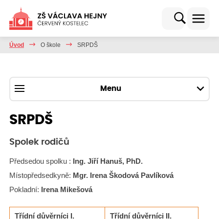
Úvod
O škole
SRPDŠ
Menu
SRPDŠ
Spolek rodičů
Předsedou spolku :
Ing. Jiří Hanuš, PhD.
Místopředsedkyně:
Mgr. Irena Škodová Pavlíková
Pokladní:
Irena Mikešová
Třídní důvěrníci I.
Třídní důvěrníci II.