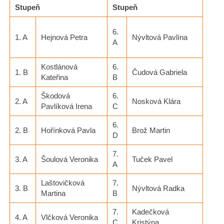
Stupeň
Stupeň
6.
1. A
Hejnová Petra
Nývltová Pavlína
A
Kostlánová
6.
1. B
Čudová Gabriela
Kateřina
B
Škodová
6.
2. A
Nosková Klára
Pavlíková Irena
C
6.
2. B
Hořínková Pavla
Brož Martin
D
7.
3. A
Šoulová Veronika
Tuček Pavel
A
Laštovičková
7.
3. B
Nývltová Radka
Martina
B
7.
Kadečková
4. A
Vlčková Veronika
C
Kristýna