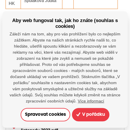
Špuláková Judita
HK
Aby web fungoval tak, jak ho znáte (souhlas s
cookies)
Soubory ke stažení
Záleží nám na tom, aby pro vás prohlížení bylo co nejlepším
zážitkem. Abyste na našich stránkách rychle našli to, co
hledáte, ušetřili spoustu klikání a nezobrazovaly se vám
Návrh rozpočtu na rok 2025.pdf
reklamy na věci, které vás nezajímají. Abyste web viděli v
Stáhnout
zobrazení na které jste zvyklí a nemuseli se pokaždé
přihlašovat. Proto od vás potřebujeme souhlas se
zpracováním souborů cookies - malých souborů, které se
Rozpočet SRPŠ a skutečnost 2024.pdf
dočasně ukládají ve vašem prohlížeči. Stisknutím tlačítka „V
Stáhnout
pořádku“ souhlasíte s nastavením cookies tak, abychom
vám poskytovali smysluplné a užitečné služby na základě
vašich údajů. Svůj souhlas můžete kdykoli změnit na stránce
Rozpočet spolku za rok 2023 a návrh na rok
zpracování osobních údajů.
Více informací
2024.pdf
Stáhnout
Spravovat cookies
V pořádku
Zápis z jednání valné hromady spolku 9.