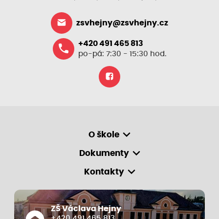
zsvhejny@zsvhejny.cz
+420 491 465 813
po-pá: 7:30 - 15:30 hod.
O škole
Dokumenty
Kontakty
ZŠ Václava Hejny
+420 491 465 813