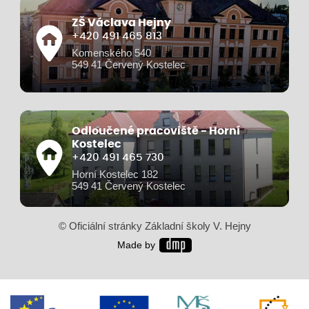
ZŠ Václava Hejny
+420 491 465 813
Komenského 540
549 41 Červený Kostelec
Odloučené pracoviště - Horní
Kostelec
+420 491 465 730
Horní Kostelec 182
549 41 Červený Kostelec
© Oficiální stránky Základní školy V. Hejny
Made by