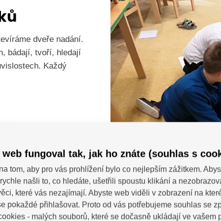
ků
tevíráme dveře nadání.
 bádají, tvoří, hledají
ouvislostech. Každý
 web fungoval tak, jak ho znáte (souhlas s cook
na tom, aby pro vás prohlížení bylo co nejlepším zážitkem. Abys
rychle našli to, co hledáte, ušetřili spoustu klikání a nezobrazo
ěci, které vás nezajímají. Abyste web viděli v zobrazení na které 
Všestranno
e pokaždé přihlašovat. Proto od vás potřebujeme souhlas se 
ookies - malých souborů, které se dočasně ukládají ve vašem p