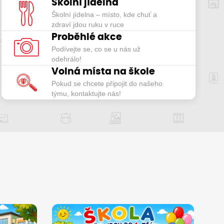
Školní jídelna
ZJISTIT VÍCE
Školní jídelna – místo, kde chuť a
zdraví jdou ruku v ruce
Proběhlé akce
Podívejte se, co se u nás už
odehrálo!
Volná místa na škole
Pokud se chcete připojit do našeho
týmu, kontaktujte nás!