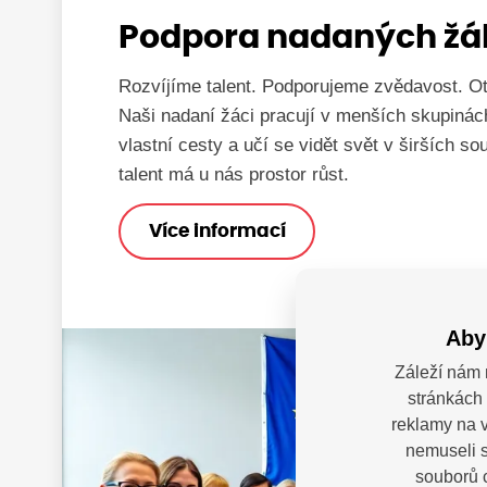
Podpora nadaných žá
Rozvíjíme talent. Podporujeme zvědavost. O
Naši nadaní žáci pracují v menších skupinách,
vlastní cesty a učí se vidět svět v širších s
talent má u nás prostor růst.
Více informací
Aby
Záleží nám 
stránkách 
reklamy na v
nemuseli s
souborů c