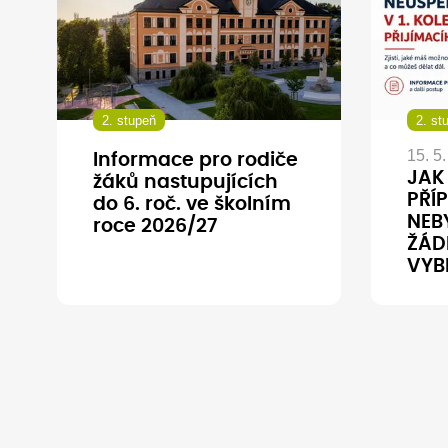
2. stupeň
2. st
15. 5
Informace pro rodiče
JAK
žáků nastupujících
PŘÍP
do 6. roč. ve školním
NEBY
roce 2026/27
ŽÁD
VYB