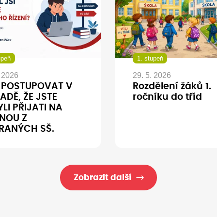
upeň
1. stupeň
. 2026
29. 5. 2026
 POSTUPOVAT V
Rozdělení žáků 1.
ADĚ, ŽE JSTE
ročníku do tříd
LI PŘIJATI NA
NOU Z
RANÝCH SŠ.
Zobrazit další