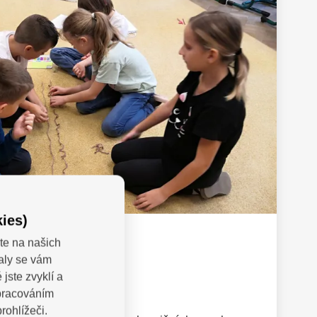
ies)
te na našich
valy se vám
jste zvyklí a
st 3
zpracováním
rohlížeči.