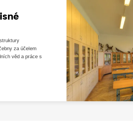
isné
struktury
učebny za účelem
dních věd a práce s