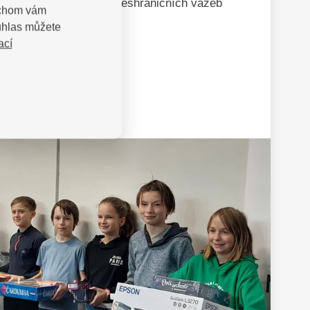
 obyvatel, prohloubení přeshraničních vazeb
bychom vám
sko-polského pohraničí.
uhlas můžete
ací