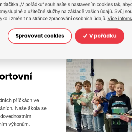
Spolupráce institucí a
m tlačítka „V pořádku“ souhlasíte s nastavením cookies tak, a
obyvatel a institucí če
 smysluplné a užitečné služby na základě vašich údajů. Svůj so
Více inform
ykoli změnit na stránce zpracování osobních údajů.
Zjistit více
Spravovat cookies
V pořádku
portovní
edních příčkách ve
kláních. Naše škola se
 dovednostním
vním výkonům.