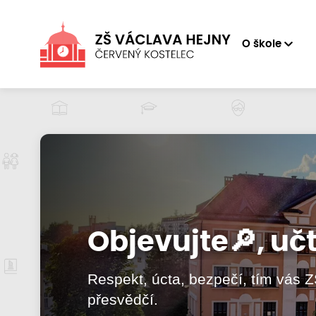
O škole
Objevujte🔎, učte
Objevujte🔎, učte
Respekt, úcta, bezpečí, tím vás Z
Respekt, úcta, bezpečí, tím vás Z
přesvědčí.
přesvědčí.