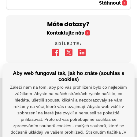
Stáhnout
Máte dotazy?
Kontaktujte nás
SDÍLEJTE:
Aby web fungoval tak, jak ho znáte (souhlas s
cookies)
Záleží nám na tom, aby pro vás prohlížení bylo co nejlepším
Jsme tu pro Vaše děti.
zážitkem. Abyste na našich stránkách rychle našli to, co
hledáte, ušetřili spoustu klikání a nezobrazovaly se vám
Jsme k dispozici, pokud potřebujete pomoci.
reklamy na věci, které vás nezajímají. Abyste web viděli v
zobrazení na které jste zvyklí a nemuseli se pokaždé
zsvhejny@zsvhejny.cz
přihlašovat. Proto od vás potřebujeme souhlas se
zpracováním souborů cookies - malých souborů, které se
+420 491 465 813
dočasně ukládají ve vašem prohlížeči. Stisknutím tlačítka „V
po-pá: 7:30 - 15:30 hod.