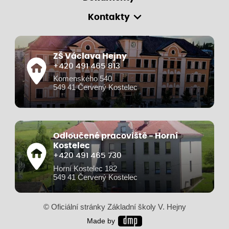
Kontakty
ZŠ Václava Hejny
+420 491 465 813
Komenského 540
549 41 Červený Kostelec
Odloučené pracoviště - Horní
Kostelec
+420 491 465 730
Horní Kostelec 182
549 41 Červený Kostelec
© Oficiální stránky Základní školy V. Hejny
Made by