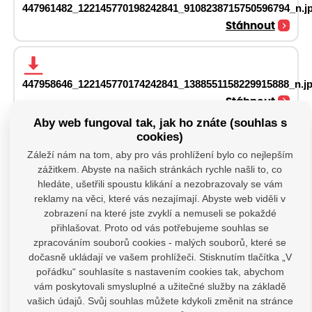
447961482_122145770198242841_9108238715750596794_n.j
Stáhnout
447958646_122145770174242841_1388551158229915888_n.j
Stáhnout
Aby web fungoval tak, jak ho znáte (souhlas s
cookies)
Fotogalerie
Záleží nám na tom, aby pro vás prohlížení bylo co nejlepším
zážitkem. Abyste na našich stránkách rychle našli to, co
hledáte, ušetřili spoustu klikání a nezobrazovaly se vám
reklamy na věci, které vás nezajímají. Abyste web viděli v
zobrazení na které jste zvyklí a nemuseli se pokaždé
přihlašovat. Proto od vás potřebujeme souhlas se
zpracováním souborů cookies - malých souborů, které se
dočasně ukládají ve vašem prohlížeči. Stisknutím tlačítka „V
pořádku“ souhlasíte s nastavením cookies tak, abychom
vám poskytovali smysluplné a užitečné služby na základě
vašich údajů. Svůj souhlas můžete kdykoli změnit na stránce