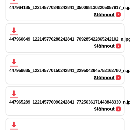
447964185_122145770348242841_3500881302205057917_n.j
Stáhnout
447960649_122145770288242841_709285422865242102_n.jp
Stáhnout
447958685_122145770150242841_2295042645752162780_n.j
Stáhnout
447965289_122145770090242841_7725636171443848330_n.j
Stáhnout