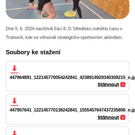
Dne 5. 6. 2024 navštívili žáci 8. D Středisko volného času v
Trutnově, kde se věnovali strategicko-sportovním aktivitám.
Soubory ke stažení
447964891_122145770054242841_4238914929340308215_n.j
Stáhnout
447957641_122145770138242841_1555457647437235806_n.j
Stáhnout