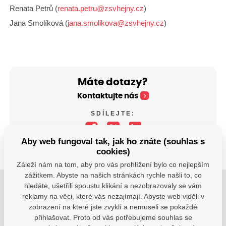
Renata Petrů (
renata.petru@zsvhejny.cz
)
Jana Smolíková (
jana.smolikova@zsvhejny.cz
)
Máte dotazy?
Kontaktujte nás
SDÍLEJTE:
Aby web fungoval tak, jak ho znáte (souhlas s
cookies)
Záleží nám na tom, aby pro vás prohlížení bylo co nejlepším
zážitkem. Abyste na našich stránkách rychle našli to, co
hledáte, ušetřili spoustu klikání a nezobrazovaly se vám
Jsme tu pro Vaše děti.
reklamy na věci, které vás nezajímají. Abyste web viděli v
zobrazení na které jste zvyklí a nemuseli se pokaždé
Jsme k dispozici, pokud potřebujete pomoci.
přihlašovat. Proto od vás potřebujeme souhlas se