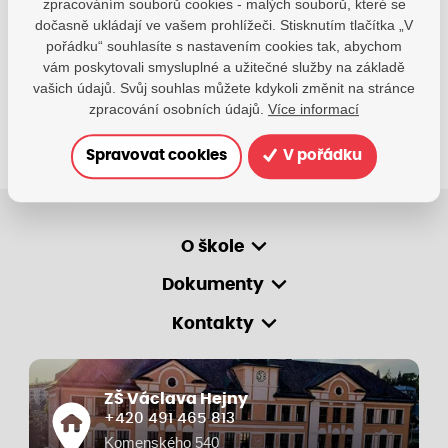
zpracováním souborů cookies - malých souborů, které se
zsvhejny@zsvhejny.cz
dočasně ukládají ve vašem prohlížeči. Stisknutím tlačítka „V
pořádku“ souhlasíte s nastavením cookies tak, abychom
+420 491 465 813
vám poskytovali smysluplné a užitečné služby na základě
po-pá: 7:30 - 15:30 hod.
vašich údajů. Svůj souhlas můžete kdykoli změnit na stránce
zpracování osobních údajů.
Více informací
Spravovat cookies
V pořádku
O škole
Dokumenty
Kontakty
ZŠ Václava Hejny
+420 491 465 813
Komenského 540