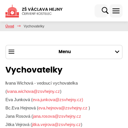
Úvod
Vychovatelky
Menu
Vychovatelky
I
vana Wichová - vedoucí vychovatelka
(
ivana.wichova@zsvhejny.cz
)
Eva Junková (
eva.junkova@zsvhejny.cz)
Bc.Eva Hejnová (
eva.hejnova@zsvhejny.cz
)
Jana Rosová (
jana.rosova@zsvhejny.cz
Jitka Vejrová (
jitka.vejrova@zsvhejny.cz
)