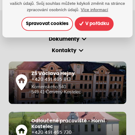
vašich údajů. Svůj souhlas můžete kdykoli změnit na stránce
zpracování osobních údajů.
Více informací
Spravovat cookies
V pořádku
O škole
Dokumenty
Kontakty
ZŠ Václava Hejny
+420 491 465 813
Komenského 540
549 41 Červený Kostelec
Odloučené pracoviště - Horní
Kostelec
+420 491 465 730