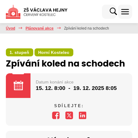
Úvod
Plánované akce
Zpívání koled na schodech
1. stupeň
Horní Kostelec
Zpívání koled na schodech
Datum konání akce
15. 12.
8:00
-
19. 12. 2025
8:05
SDÍLEJTE: