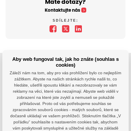
Máte dotazy?
Kontaktujte nás
SDÍLEJTE:
Aby web fungoval tak, jak ho znáte (souhlas s
cookies)
Jsme tu pro Vaše děti.
Záleží nám na tom, aby pro vás prohlížení bylo co nejlepším
Jsme k dispozici, pokud potřebujete pomoci.
zážitkem. Abyste na našich stránkách rychle našli to, co
hledáte, ušetřili spoustu klikání a nezobrazovaly se vám
zsvhejny@zsvhejny.cz
reklamy na věci, které vás nezajímají. Abyste web viděli v
zobrazení na které jste zvyklí a nemuseli se pokaždé
+420 491 465 813
přihlašovat. Proto od vás potřebujeme souhlas se
zpracováním souborů cookies - malých souborů, které se
po-pá: 7:30 - 15:30 hod.
dočasně ukládají ve vašem prohlížeči. Stisknutím tlačítka „V
pořádku“ souhlasíte s nastavením cookies tak, abychom
vám poskytovali smysluplné a užitečné služby na základě