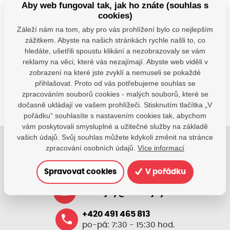
Aby web fungoval tak, jak ho znáte (souhlas s
© Seznam.cz a.s. a další
cookies)
Záleží nám na tom, aby pro vás prohlížení bylo co nejlepším
Máte dotazy?
zážitkem. Abyste na našich stránkách rychle našli to, co
hledáte, ušetřili spoustu klikání a nezobrazovaly se vám
Kontaktujte nás
reklamy na věci, které vás nezajímají. Abyste web viděli v
SDÍLEJTE:
zobrazení na které jste zvyklí a nemuseli se pokaždé
přihlašovat. Proto od vás potřebujeme souhlas se
zpracováním souborů cookies - malých souborů, které se
dočasně ukládají ve vašem prohlížeči. Stisknutím tlačítka „V
pořádku“ souhlasíte s nastavením cookies tak, abychom
vám poskytovali smysluplné a užitečné služby na základě
vašich údajů. Svůj souhlas můžete kdykoli změnit na stránce
zpracování osobních údajů.
Více informací
Jsme tu pro Vaše děti.
Jsme k dispozici, pokud potřebujete pomoci.
Spravovat cookies
V pořádku
zsvhejny@zsvhejny.cz
+420 491 465 813
po-pá: 7:30 - 15:30 hod.