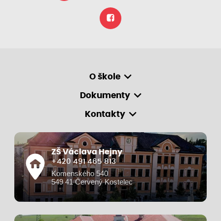
O škole
Dokumenty
Kontakty
ZŠ Václava Hejny
+420 491 465 813
Komenského 540
549 41 Červený Kostelec