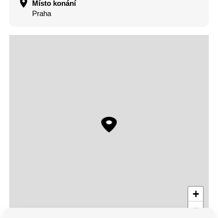
Místo konání
Praha
+
−