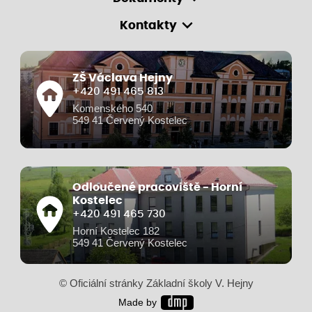
Kontakty
ZŠ Václava Hejny
+420 491 465 813
Komenského 540
549 41 Červený Kostelec
Odloučené pracoviště - Horní
Kostelec
+420 491 465 730
Horní Kostelec 182
549 41 Červený Kostelec
© Oficiální stránky Základní školy V. Hejny
Made by