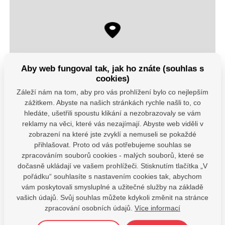
Aby web fungoval tak, jak ho znáte (souhlas s
cookies)
Záleží nám na tom, aby pro vás prohlížení bylo co nejlepším
+
zážitkem. Abyste na našich stránkách rychle našli to, co
hledáte, ušetřili spoustu klikání a nezobrazovaly se vám
−
reklamy na věci, které vás nezajímají. Abyste web viděli v
zobrazení na které jste zvyklí a nemuseli se pokaždé
© Seznam.cz a.s. a další
přihlašovat. Proto od vás potřebujeme souhlas se
zpracováním souborů cookies - malých souborů, které se
Máte dotazy?
dočasně ukládají ve vašem prohlížeči. Stisknutím tlačítka „V
pořádku“ souhlasíte s nastavením cookies tak, abychom
Kontaktujte nás
vám poskytovali smysluplné a užitečné služby na základě
SDÍLEJTE:
vašich údajů. Svůj souhlas můžete kdykoli změnit na stránce
zpracování osobních údajů.
Více informací