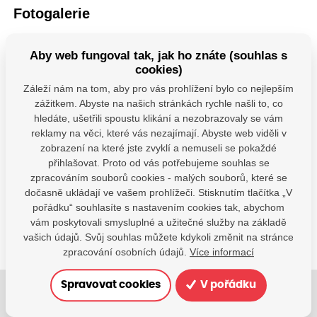
Fotogalerie
Aby web fungoval tak, jak ho znáte (souhlas s
cookies)
Záleží nám na tom, aby pro vás prohlížení bylo co nejlepším
zážitkem. Abyste na našich stránkách rychle našli to, co
hledáte, ušetřili spoustu klikání a nezobrazovaly se vám
reklamy na věci, které vás nezajímají. Abyste web viděli v
Máte dotazy?
zobrazení na které jste zvyklí a nemuseli se pokaždé
přihlašovat. Proto od vás potřebujeme souhlas se
Kontaktujte nás
zpracováním souborů cookies - malých souborů, které se
SDÍLEJTE:
dočasně ukládají ve vašem prohlížeči. Stisknutím tlačítka „V
pořádku“ souhlasíte s nastavením cookies tak, abychom
vám poskytovali smysluplné a užitečné služby na základě
vašich údajů. Svůj souhlas můžete kdykoli změnit na stránce
zpracování osobních údajů.
Více informací
Spravovat cookies
V pořádku
Jsme tu pro Vaše děti.