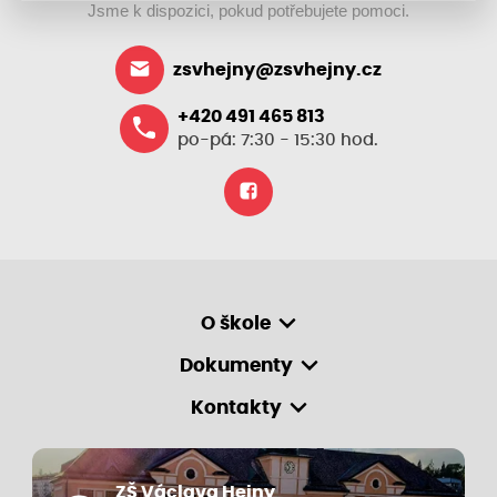
Jsme k dispozici, pokud potřebujete pomoci.
zsvhejny@zsvhejny.cz
+420 491 465 813
po-pá: 7:30 - 15:30 hod.
O škole
Dokumenty
Kontakty
ZŠ Václava Hejny