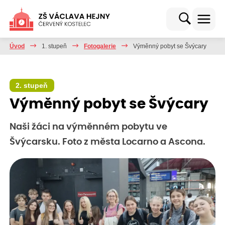
Úvod
1. stupeň
Fotogalerie
Výměnný pobyt se Švýcary
2. stupeň
Výměnný pobyt se Švýcary
Naši žáci na výměnném pobytu ve
Švýcarsku. Foto z města Locarno a Ascona.