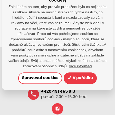
cookies)
Máte dotazy?
Záleží nám na tom, aby pro vás prohlížení bylo co nejlepším
Kontaktujte nás
zážitkem. Abyste na našich stránkách rychle našli to, co
hledáte, ušetřili spoustu klikání a nezobrazovaly se vám
SDÍLEJTE:
reklamy na věci, které vás nezajímají. Abyste web viděli v
zobrazení na které jste zvyklí a nemuseli se pokaždé
přihlašovat. Proto od vás potřebujeme souhlas se
zpracováním souborů cookies - malých souborů, které se
dočasně ukládají ve vašem prohlížeči. Stisknutím tlačítka „V
pořádku“ souhlasíte s nastavením cookies tak, abychom
vám poskytovali smysluplné a užitečné služby na základě
Jsme tu pro Vaše děti.
vašich údajů. Svůj souhlas můžete kdykoli změnit na stránce
zpracování osobních údajů.
Více informací
Jsme k dispozici, pokud potřebujete pomoci.
Spravovat cookies
V pořádku
zsvhejny@zsvhejny.cz
+420 491 465 813
po-pá: 7:30 - 15:30 hod.