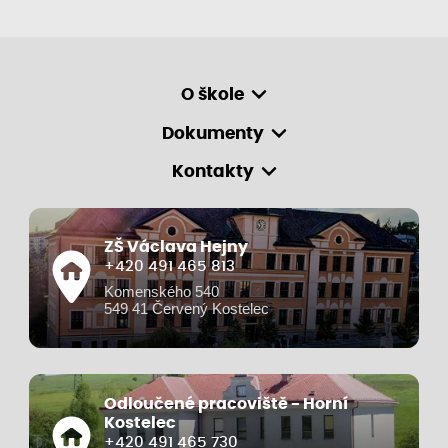
O škole
Dokumenty
Kontakty
ZŠ Václava Hejny
+420 491 465 813
Komenského 540
549 41 Červený Kostelec
Odloučené pracoviště - Horní
Kostelec
+420 491 465 730