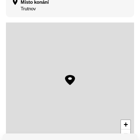
Místo konání
Trutnov
+
−