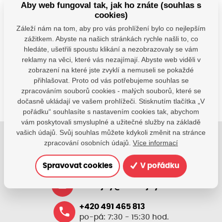
Aby web fungoval tak, jak ho znáte (souhlas s
© Seznam.cz a.s. a další
cookies)
Záleží nám na tom, aby pro vás prohlížení bylo co nejlepším
Máte dotazy?
zážitkem. Abyste na našich stránkách rychle našli to, co
hledáte, ušetřili spoustu klikání a nezobrazovaly se vám
Kontaktujte nás
reklamy na věci, které vás nezajímají. Abyste web viděli v
SDÍLEJTE:
zobrazení na které jste zvyklí a nemuseli se pokaždé
přihlašovat. Proto od vás potřebujeme souhlas se
zpracováním souborů cookies - malých souborů, které se
dočasně ukládají ve vašem prohlížeči. Stisknutím tlačítka „V
pořádku“ souhlasíte s nastavením cookies tak, abychom
vám poskytovali smysluplné a užitečné služby na základě
vašich údajů. Svůj souhlas můžete kdykoli změnit na stránce
zpracování osobních údajů.
Více informací
Jsme tu pro Vaše děti.
Jsme k dispozici, pokud potřebujete pomoci.
Spravovat cookies
V pořádku
zsvhejny@zsvhejny.cz
+420 491 465 813
po-pá: 7:30 - 15:30 hod.