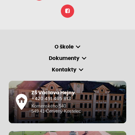
O škole
Dokumenty
Kontakty
ZŠ Václava Hejny
+420 491 465 813
Komenského 540
549 41 Červený Kostelec