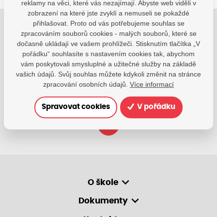
reklamy na věci, které vás nezajímají. Abyste web viděli v
zobrazení na které jste zvyklí a nemuseli se pokaždé
přihlašovat. Proto od vás potřebujeme souhlas se
Jsme tu pro Vaše děti.
zpracováním souborů cookies - malých souborů, které se
dočasně ukládají ve vašem prohlížeči. Stisknutím tlačítka „V
Jsme k dispozici, pokud potřebujete pomoci.
pořádku“ souhlasíte s nastavením cookies tak, abychom
vám poskytovali smysluplné a užitečné služby na základě
zsvhejny@zsvhejny.cz
vašich údajů. Svůj souhlas můžete kdykoli změnit na stránce
zpracování osobních údajů.
Více informací
+420 491 465 813
po-pá: 7:30 - 15:30 hod.
Spravovat cookies
V pořádku
O škole
Dokumenty