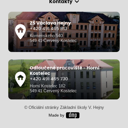
Kontakty
ZŠ Václava Hejny
+420 491 465 813
Komenského 540
549 41 Červený Kostelec
Odloučené pracoviště - Horní
Kostelec
+420 491 465 730
Horní Kostelec 182
549 41 Červený Kostelec
© Oficiální stránky Základní školy V. Hejny
Made by