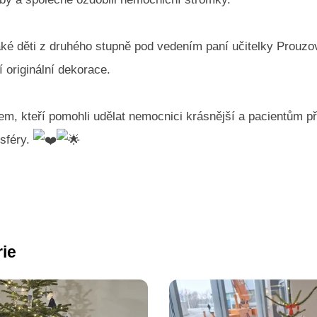
také děti z druhého stupně pod vedením paní učitelky Prouzo
í originální dekorace.
m, kteří pomohli udělat nemocnici krásnější a pacientům př
sféry.
rie