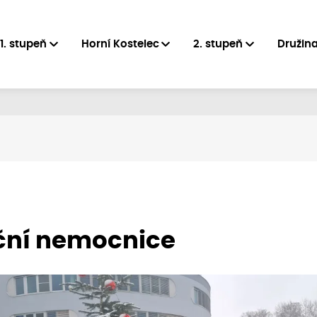
1. stupeň
Horní Kostelec
2. stupeň
Družin
ční nemocnice