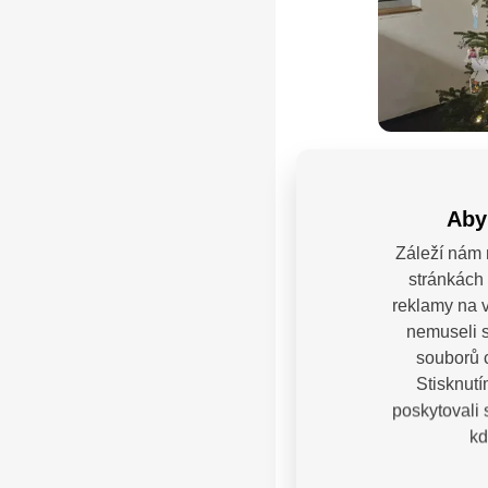
Aby
Záleží nám 
stránkách 
reklamy na v
nemuseli s
souborů c
Stisknutí
poskytovali
kd