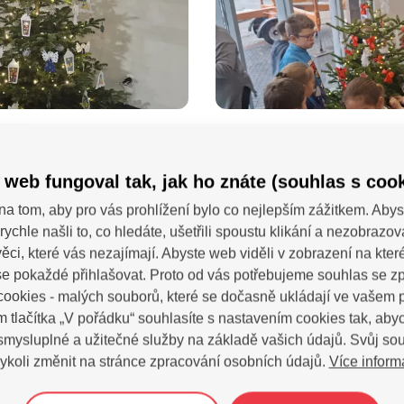
 web fungoval tak, jak ho znáte (souhlas s cook
na tom, aby pro vás prohlížení bylo co nejlepším zážitkem. Abys
rychle našli to, co hledáte, ušetřili spoustu klikání a nezobrazo
ěci, které vás nezajímají. Abyste web viděli v zobrazení na které 
e pokaždé přihlašovat. Proto od vás potřebujeme souhlas se 
ookies - malých souborů, které se dočasně ukládají ve vašem p
m tlačítka „V pořádku“ souhlasíte s nastavením cookies tak, a
 smysluplné a užitečné služby na základě vašich údajů. Svůj so
Více inform
ykoli změnit na stránce zpracování osobních údajů.