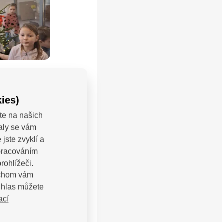
ies)
te na našich
valy se vám
jste zvyklí a
zpracováním
rohlížeči.
bychom vám
uhlas můžete
ací