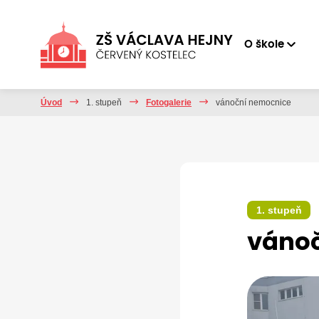
O škole
Úvod
1. stupeň
Fotogalerie
vánoční nemocnice
1. stupeň
váno