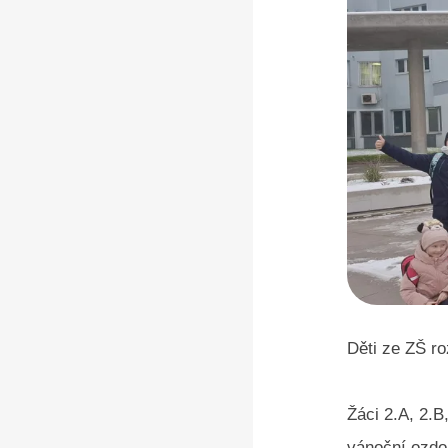
Děti ze ZŠ r
Žáci 2.A, 2.B
vánoční ozdo