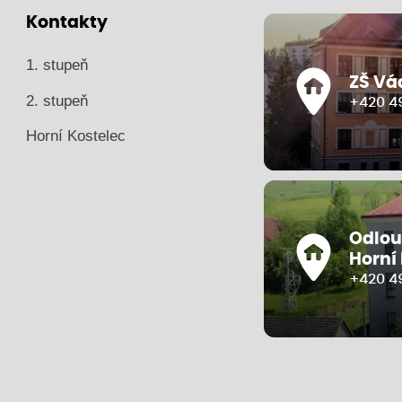
Kontakty
1. stupeň
ZŠ Vá
2. stupeň
+420 49
Horní Kostelec
Odlou
Horní
+420 4