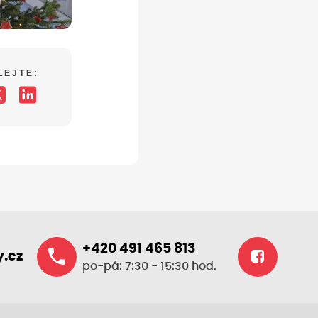
LEJTE:
+420 491 465 813
.cz
po-pá: 7:30 - 15:30 hod.