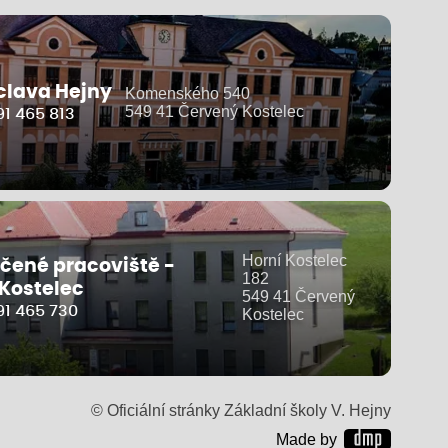
clava Hejny
Komenského 540
549 41 Červený Kostelec
1 465 813
Horní Kostelec
čené pracoviště -
182
 Kostelec
549 41 Červený
91 465 730
Kostelec
© Oficiální stránky Základní školy V. Hejny
Made by