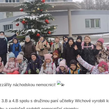
ozzářily náchodskou nemocnici!
, 3.B a 4.B spolu s družinou paní učitelky Wichové vyrobili 
by a společně ozdobili nemocniční stromky.