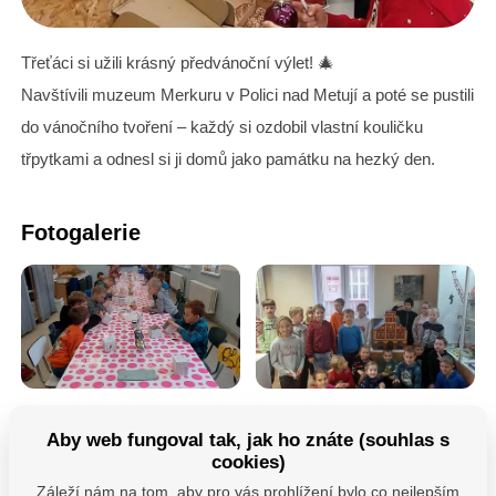
Třeťáci si užili krásný předvánoční výlet!
🎄
Navštívili muzeum Merkuru v Polici nad Metují a poté se pustili
do vánočního tvoření – každý si ozdobil vlastní kouličku
třpytkami a odnesl si ji domů jako památku na hezký den.
Fotogalerie
Máte dotazy?
Aby web fungoval tak, jak ho znáte (souhlas s
cookies)
Kontaktujte nás
Záleží nám na tom, aby pro vás prohlížení bylo co nejlepším