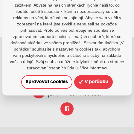
SDÍLEJTE:
zážitkem. Abyste na našich stránkách rychle našli to, co
hledáte, ušetřili spoustu klikání a nezobrazovaly se vám
reklamy na věci, které vás nezajímají. Abyste web viděli v
zobrazení na které jste zvyklí a nemuseli se pokaždé
přihlašovat. Proto od vás potřebujeme souhlas se
zpracováním souborů cookies - malých souborů, které se
dočasně ukládají ve vašem prohlížeči. Stisknutím tlačítka „V
pořádku“ souhlasíte s nastavením cookies tak, abychom
Jsme tu pro Vaše děti.
vám poskytovali smysluplné a užitečné služby na základě
Jsme k dispozici, pokud potřebujete pomoci.
vašich údajů. Svůj souhlas můžete kdykoli změnit na stránce
zpracování osobních údajů.
Více informací
zsvhejny@zsvhejny.cz
Spravovat cookies
V pořádku
+420 491 465 813
po-pá: 7:30 - 15:30 hod.