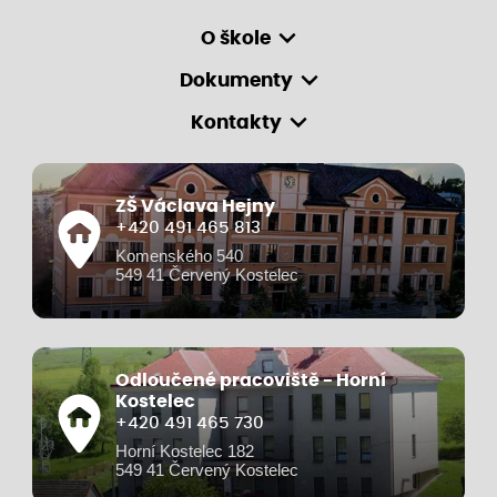
O škole
Dokumenty
Kontakty
ZŠ Václava Hejny
+420 491 465 813
Komenského 540
549 41 Červený Kostelec
Odloučené pracoviště - Horní
Kostelec
+420 491 465 730
Horní Kostelec 182
549 41 Červený Kostelec