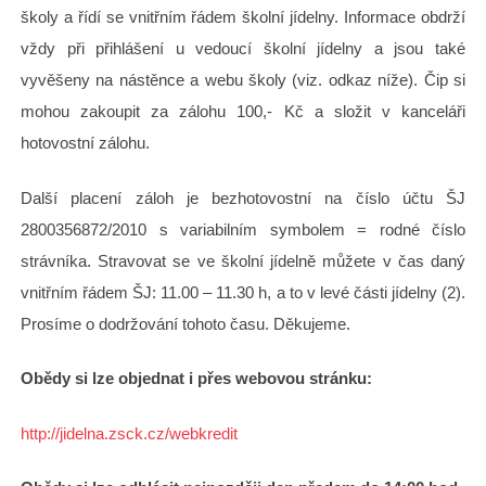
školy a řídí se vnitřním řádem školní jídelny. Informace obdrží
vždy při přihlášení u vedoucí školní jídelny a jsou také
vyvěšeny na nástěnce a webu školy (viz. odkaz níže). Čip si
mohou zakoupit za zálohu 100,- Kč a složit v kanceláři
hotovostní zálohu.
Další placení záloh je bezhotovostní na číslo účtu ŠJ
2800356872/2010 s variabilním symbolem = rodné číslo
strávníka. Stravovat se ve školní jídelně můžete v čas daný
vnitřním řádem ŠJ: 11.00 – 11.30 h, a to v levé části jídelny (2).
Prosíme o dodržování tohoto času. Děkujeme.
Obědy si lze objednat i přes webovou stránku:
http://jidelna.zsck.cz/webkredit