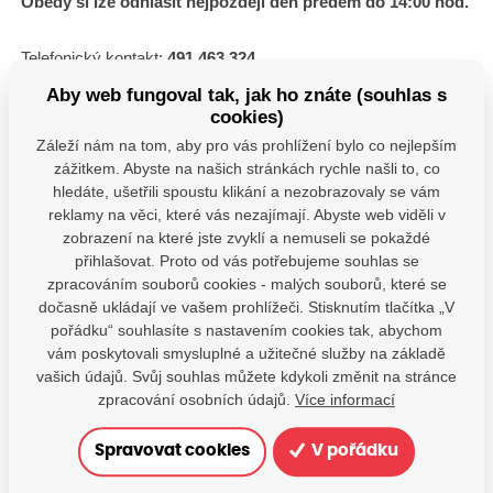
Obědy si lze odhlásit nejpozději den předem do 14:00 hod.
Telefonický kontakt:
491 463 324
Aby web fungoval tak, jak ho znáte (souhlas s
Vedoucí jídelny: Jaroslava Majerová
cookies)
Záleží nám na tom, aby pro vás prohlížení bylo co nejlepším
Soubory ke stažení
zážitkem. Abyste na našich stránkách rychle našli to, co
hledáte, ušetřili spoustu klikání a nezobrazovaly se vám
reklamy na věci, které vás nezajímají. Abyste web viděli v
Vnitřní řád školní jídelny a výdejny.pdf
zobrazení na které jste zvyklí a nemuseli se pokaždé
přihlašovat. Proto od vás potřebujeme souhlas se
Stáhnout
zpracováním souborů cookies - malých souborů, které se
dočasně ukládají ve vašem prohlížeči. Stisknutím tlačítka „V
Přihláška ke stravování.pdf
pořádku“ souhlasíte s nastavením cookies tak, abychom
vám poskytovali smysluplné a užitečné služby na základě
Stáhnout
vašich údajů. Svůj souhlas můžete kdykoli změnit na stránce
zpracování osobních údajů.
Více informací
Projekt- zdravá školní jídelna.pdf
Spravovat cookies
V pořádku
Stáhnout