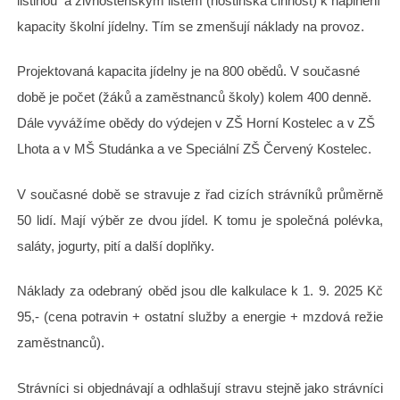
listinou a živnostenským listem (hostinská činnost) k naplnění
kapacity školní jídelny. Tím se zmenšují náklady na provoz.
Projektovaná kapacita jídelny je na 800 obědů. V současné
době je počet (žáků a zaměstnanců školy) kolem 400 denně.
Dále vyvážíme obědy do výdejen v ZŠ Horní Kostelec a v ZŠ
Lhota a v MŠ Studánka a ve Speciální ZŠ Červený Kostelec.
V současné době se stravuje z řad cizích strávníků průměrně
50 lidí. Mají výběr ze dvou jídel. K tomu je společná polévka,
saláty, jogurty, pití a další doplňky.
Náklady za odebraný oběd jsou dle kalkulace k 1. 9. 2025 Kč
95,- (cena potravin + ostatní služby a energie + mzdová režie
zaměstnanců).
Strávníci si objednávají a odhlašují stravu stejně jako strávníci