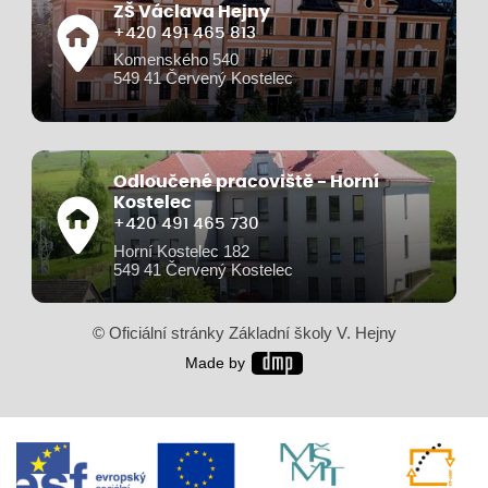
ZŠ Václava Hejny
+420 491 465 813
Komenského 540
549 41 Červený Kostelec
Odloučené pracoviště - Horní
Kostelec
+420 491 465 730
Horní Kostelec 182
549 41 Červený Kostelec
© Oficiální stránky Základní školy V. Hejny
Made by