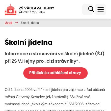
Úvod
Školní jídelna
Školní jídelna
Informace o stravování ve školní jídelně (ŠJ)
při ZŠ V.Hejny pro „cizí strávníky“.
Příhlášni a odhlášení stravy
Od 1.dubna 2006 vaří školní jídelna pro zájemce z řad občanů
města Červený Kostelec (cizí strávník). Využívá své
možnosti, dané „školským zákonem č. 561/2005, zřizovací