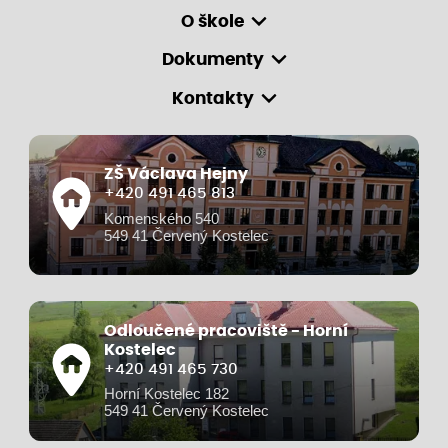
O škole
Dokumenty
Kontakty
ZŠ Václava Hejny
+420 491 465 813
Komenského 540
549 41 Červený Kostelec
Odloučené pracoviště - Horní
Kostelec
+420 491 465 730
Horní Kostelec 182
549 41 Červený Kostelec