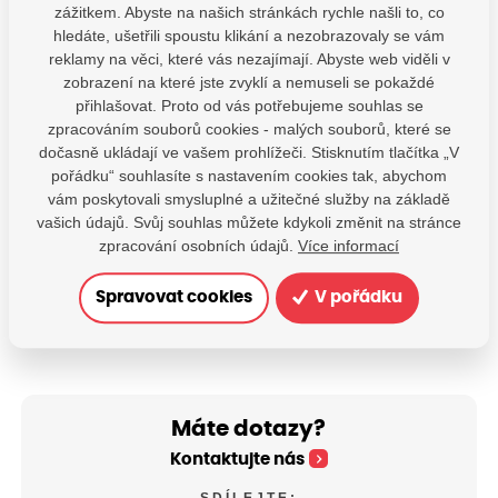
zážitkem. Abyste na našich stránkách rychle našli to, co
Horní Kostelec
hledáte, ušetřili spoustu klikání a nezobrazovaly se vám
reklamy na věci, které vás nezajímají. Abyste web viděli v
2026/1, 2026/7, 2026/10, 2026/17,
zobrazení na které jste zvyklí a nemuseli se pokaždé
přihlašovat. Proto od vás potřebujeme souhlas se
2026/18, 2026/21, 2026/22,
zpracováním souborů cookies - malých souborů, které se
2026/23, 2026/26, 2026/28,
dočasně ukládají ve vašem prohlížeči. Stisknutím tlačítka „V
2026/43, 2026/49, 2026/53,
pořádku“ souhlasíte s nastavením cookies tak, abychom
2026/54, 2026/57, 2026/72,
vám poskytovali smysluplné a užitečné služby na základě
2026/76
vašich údajů. Svůj souhlas můžete kdykoli změnit na stránce
zpracování osobních údajů.
Více informací
Spravovat cookies
V pořádku
Máte dotazy?
Kontaktujte nás