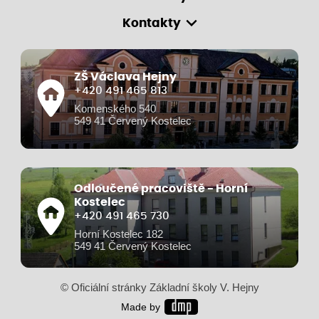
Kontakty
ZŠ Václava Hejny
+420 491 465 813
Komenského 540
549 41 Červený Kostelec
Odloučené pracoviště - Horní
Kostelec
+420 491 465 730
Horní Kostelec 182
549 41 Červený Kostelec
© Oficiální stránky Základní školy V. Hejny
Made by