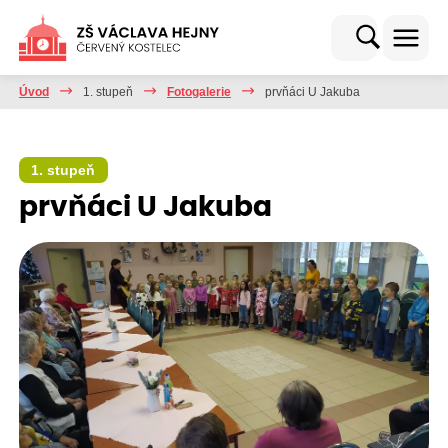
Úvod
1. stupeň
Fotogalerie
prvňáci U Jakuba
1. stupeň
prvňáci U Jakuba