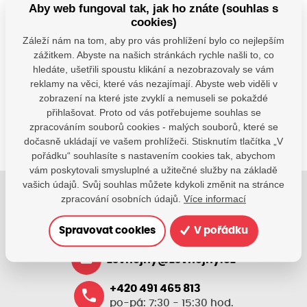
Aby web fungoval tak, jak ho znáte (souhlas s
cookies)
Záleží nám na tom, aby pro vás prohlížení bylo co nejlepším
Máte dotazy?
zážitkem. Abyste na našich stránkách rychle našli to, co
hledáte, ušetřili spoustu klikání a nezobrazovaly se vám
Kontaktujte nás
reklamy na věci, které vás nezajímají. Abyste web viděli v
SDÍLEJTE:
zobrazení na které jste zvyklí a nemuseli se pokaždé
přihlašovat. Proto od vás potřebujeme souhlas se
zpracováním souborů cookies - malých souborů, které se
dočasně ukládají ve vašem prohlížeči. Stisknutím tlačítka „V
pořádku“ souhlasíte s nastavením cookies tak, abychom
vám poskytovali smysluplné a užitečné služby na základě
vašich údajů. Svůj souhlas můžete kdykoli změnit na stránce
zpracování osobních údajů.
Více informací
Jsme tu pro Vaše děti.
Jsme k dispozici, pokud potřebujete pomoci.
Spravovat cookies
V pořádku
zsvhejny@zsvhejny.cz
+420 491 465 813
po-pá: 7:30 - 15:30 hod.