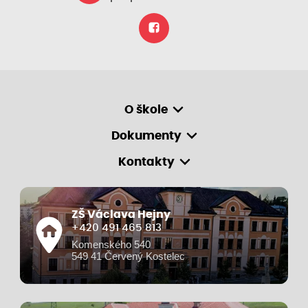
O škole
Dokumenty
Kontakty
ZŠ Václava Hejny
+420 491 465 813
Komenského 540
549 41 Červený Kostelec