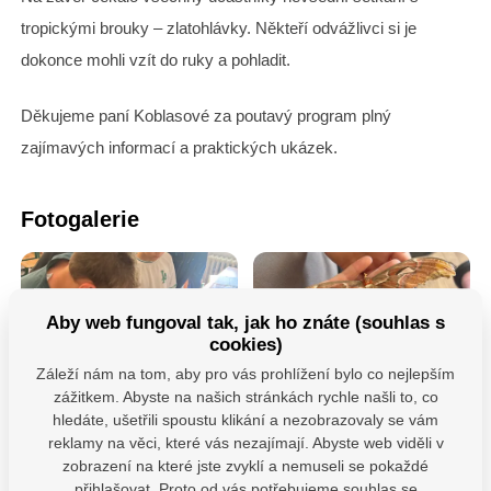
tropickými brouky – zlatohlávky. Někteří odvážlivci si je
dokonce mohli vzít do ruky a pohladit.
Děkujeme paní Koblasové za poutavý program plný
zajímavých informací a praktických ukázek.
Fotogalerie
Aby web fungoval tak, jak ho znáte (souhlas s
cookies)
Záleží nám na tom, aby pro vás prohlížení bylo co nejlepším
zážitkem. Abyste na našich stránkách rychle našli to, co
hledáte, ušetřili spoustu klikání a nezobrazovaly se vám
reklamy na věci, které vás nezajímají. Abyste web viděli v
zobrazení na které jste zvyklí a nemuseli se pokaždé
přihlašovat. Proto od vás potřebujeme souhlas se