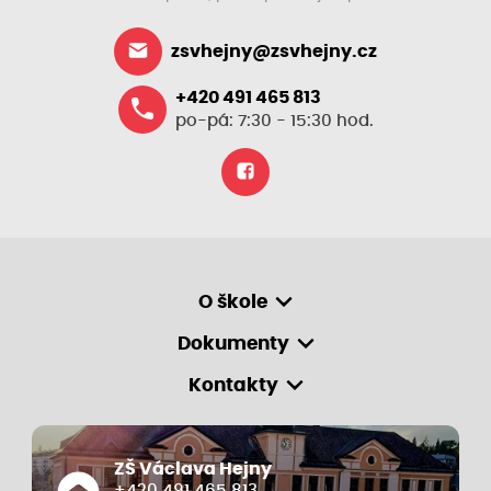
zsvhejny@zsvhejny.cz
+420 491 465 813
po-pá: 7:30 - 15:30 hod.
O škole
Dokumenty
Kontakty
ZŠ Václava Hejny
+420 491 465 813