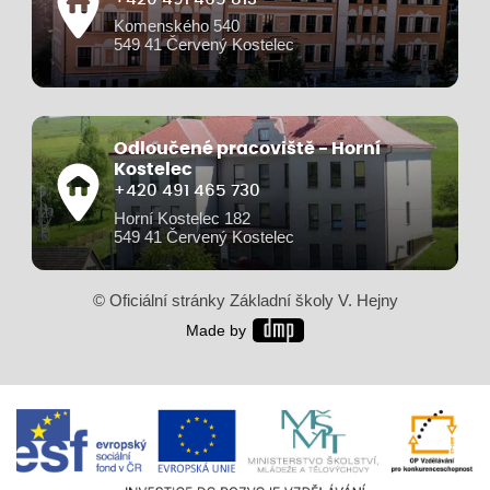
Komenského 540
549 41 Červený Kostelec
Odloučené pracoviště - Horní
Kostelec
+420 491 465 730
Horní Kostelec 182
549 41 Červený Kostelec
© Oficiální stránky Základní školy V. Hejny
Made by