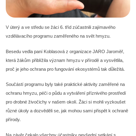
V úterý a ve středu se žáci 6. tříd zúčastnili zajímavého
vzdělávacího programu zaměřeného na svět hmyzu.
Besedu vedla paní Koblasová z organizace JARO Jaroměř,
která žákům přiblížila význam hmyzu v přírodě a vysvětlila,
proč je jeho ochrana pro fungování ekosystémů tak důležitá.
Součástí programu byly také praktické aktivity zaměřené na
ochranu hmyzu, péči o půdu a vytváření příznivého prostředí
pro drobné živočichy v našem okolí. Žáci si mohli vyzkoušet
různé úkoly a dozvěděli se, jak mohou sami přispět k ochraně
přírody.
Na závěr čekalo všechny účastníky nevšední setkání s