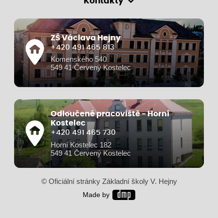
Kontakty
ZŠ Václava Hejny
+420 491 465 813
Komenského 540
549 41 Červený Kostelec
Odloučené pracoviště - Horní
Kostelec
+420 491 465 730
Horní Kostelec 182
549 41 Červený Kostelec
© Oficiální stránky Základní školy V. Hejny
Made by