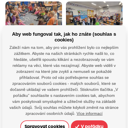
Aby web fungoval tak, jak ho znáte (souhlas s
cookies)
Záleží nám na tom, aby pro vás prohlížení bylo co nejlepším
zážitkem. Abyste na našich stránkách rychle našli to, co
hledáte, ušetřili spoustu klikání a nezobrazovaly se vám
reklamy na věci, které vás nezajímají. Abyste web viděli v
zobrazení na které jste zvyklí a nemuseli se pokaždé
přihlašovat. Proto od vás potřebujeme souhlas se
Máte dotazy?
zpracováním souborů cookies - malých souborů, které se
dočasně ukládají ve vašem prohlížeči. Stisknutím tlačítka „V
Kontaktujte nás
pořádku“ souhlasíte s nastavením cookies tak, abychom
SDÍLEJTE:
vám poskytovali smysluplné a užitečné služby na základě
vašich údajů. Svůj souhlas můžete kdykoli změnit na stránce
zpracování osobních údajů.
Více informací
Spravovat cookies
V pořádku