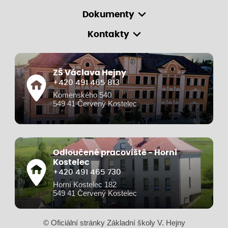
Dokumenty
Kontakty
ZŠ Václava Hejny
+420 491 465 813
Komenského 540
549 41 Červený Kostelec
Odloučené pracoviště - Horní
Kostelec
+420 491 465 730
Horní Kostelec 182
549 41 Červený Kostelec
© Oficiální stránky Základní školy V. Hejny