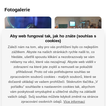
Fotogalerie
Aby web fungoval tak, jak ho znáte (souhlas s
cookies)
Záleží nám na tom, aby pro vás prohlížení bylo co nejlepším
zážitkem. Abyste na našich stránkách rychle našli to, co
hledáte, ušetřili spoustu klikání a nezobrazovaly se vám
reklamy na věci, které vás nezajímají. Abyste web viděli v
zobrazení na které jste zvyklí a nemuseli se pokaždé
přihlašovat. Proto od vás potřebujeme souhlas se
zpracováním souborů cookies - malých souborů, které se
dočasně ukládají ve vašem prohlížeči. Stisknutím tlačítka „V
Máte dotazy?
pořádku“ souhlasíte s nastavením cookies tak, abychom
Kontaktujte nás
vám poskytovali smysluplné a užitečné služby na základě
vašich údajů. Svůj souhlas můžete kdykoli změnit na stránce
SDÍLEJTE:
zpracování osobních údajů.
Více informací