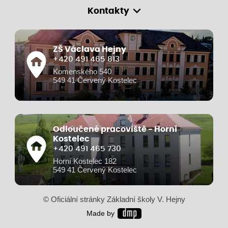
Kontakty
ZŠ Václava Hejny
+420 491 465 813
Komenského 540
549 41 Červený Kostelec
Odloučené pracoviště - Horní
Kostelec
+420 491 465 730
Horní Kostelec 182
549 41 Červený Kostelec
© Oficiální stránky Základní školy V. Hejny
Made by