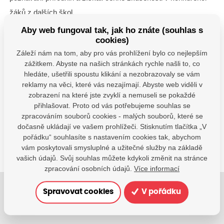
žáků z dalších škol.
Aby web fungoval tak, jak ho znáte (souhlas s
Všem účastníkům děkujeme za reprezentaci školy a
cookies)
gratulujeme k jejich nasazení a dosaženým výsledkům.
Záleží nám na tom, aby pro vás prohlížení bylo co nejlepším
zážitkem. Abyste na našich stránkách rychle našli to, co
hledáte, ušetřili spoustu klikání a nezobrazovaly se vám
Máte dotazy?
reklamy na věci, které vás nezajímají. Abyste web viděli v
zobrazení na které jste zvyklí a nemuseli se pokaždé
Kontaktujte nás
přihlašovat. Proto od vás potřebujeme souhlas se
zpracováním souborů cookies - malých souborů, které se
SDÍLEJTE:
dočasně ukládají ve vašem prohlížeči. Stisknutím tlačítka „V
pořádku“ souhlasíte s nastavením cookies tak, abychom
vám poskytovali smysluplné a užitečné služby na základě
vašich údajů. Svůj souhlas můžete kdykoli změnit na stránce
zpracování osobních údajů.
Více informací
Spravovat cookies
V pořádku
Jsme tu pro Vaše děti.
Jsme k dispozici, pokud potřebujete pomoci.