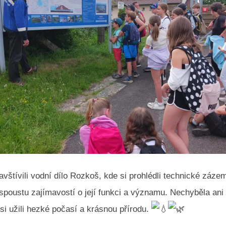
avštívili vodní dílo Rozkoš, kde si prohlédli technické záze
 spoustu zajímavostí o její funkci a významu. Nechyběla an
 si užili hezké počasí a krásnou přírodu.