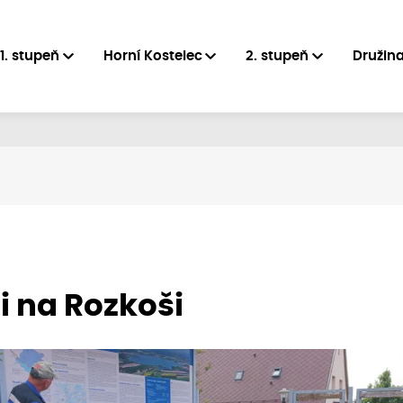
1. stupeň
Horní Kostelec
2. stupeň
Družin
i na Rozkoši