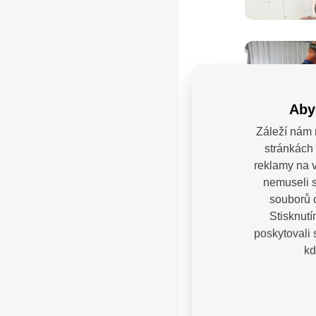
Aby
Záleží nám 
stránkách 
reklamy na v
nemuseli s
souborů c
Stisknutí
poskytovali
kd