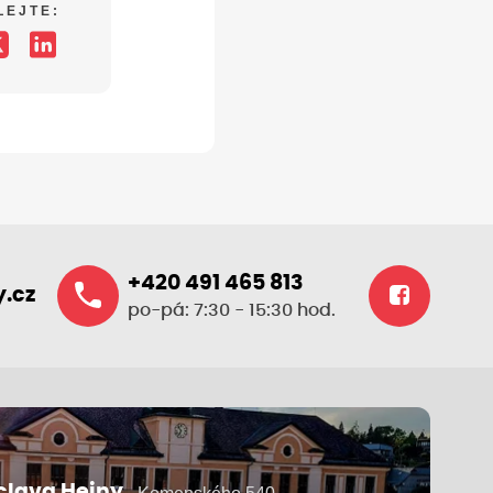
LEJTE:
+420 491 465 813
.cz
po-pá: 7:30 - 15:30 hod.
clava Hejny