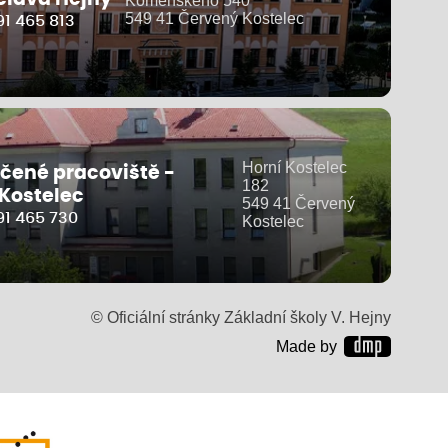
Komenského 540
549 41 Červený Kostelec
1 465 813
Horní Kostelec
čené pracoviště -
182
 Kostelec
549 41 Červený
91 465 730
Kostelec
© Oficiální stránky Základní školy V. Hejny
Made by