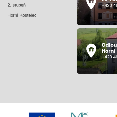
2. stupeň
+420 49
Horní Kostelec
Odlou
Horní
+420 4