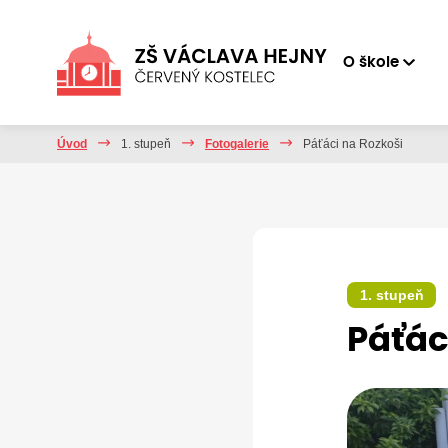
O škole
Úvod
1. stupeň
Fotogalerie
Páťáci na Rozkoši
1. stupeň
Páťác