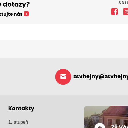
SDÍ
 dotazy?
tujte nás
zsvhejny@zsvhejny
Kontakty
1. stupeň
ZŠ Vá