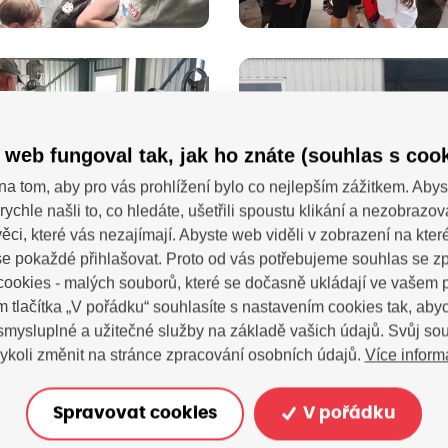
 web fungoval tak, jak ho znáte (souhlas s cook
na tom, aby pro vás prohlížení bylo co nejlepším zážitkem. Abys
rychle našli to, co hledáte, ušetřili spoustu klikání a nezobrazo
ěci, které vás nezajímají. Abyste web viděli v zobrazení na které 
e pokaždé přihlašovat. Proto od vás potřebujeme souhlas se 
ookies - malých souborů, které se dočasně ukládají ve vašem p
m tlačítka „V pořádku“ souhlasíte s nastavením cookies tak, a
 smysluplné a užitečné služby na základě vašich údajů. Svůj so
Více inform
ykoli změnit na stránce zpracování osobních údajů.
Spravovat cookies
V pořádku