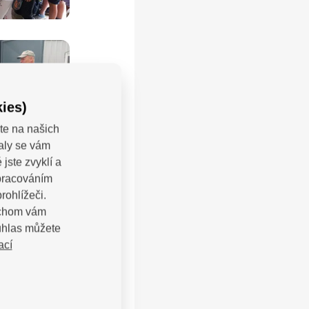
ies)
te na našich
valy se vám
jste zvyklí a
zpracováním
rohlížeči.
bychom vám
uhlas můžete
ací