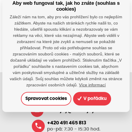
Aby web fungoval tak, jak ho znáte (souhlas s
© Seznam.cz a.s. a další
cookies)
Záleží nám na tom, aby pro vás prohlížení bylo co nejlepším
Máte dotazy?
zážitkem. Abyste na našich stránkách rychle našli to, co
hledáte, ušetřili spoustu klikání a nezobrazovaly se vám
Kontaktujte nás
reklamy na věci, které vás nezajímají. Abyste web viděli v
SDÍLEJTE:
zobrazení na které jste zvyklí a nemuseli se pokaždé
přihlašovat. Proto od vás potřebujeme souhlas se
zpracováním souborů cookies - malých souborů, které se
dočasně ukládají ve vašem prohlížeči. Stisknutím tlačítka „V
pořádku“ souhlasíte s nastavením cookies tak, abychom
vám poskytovali smysluplné a užitečné služby na základě
vašich údajů. Svůj souhlas můžete kdykoli změnit na stránce
zpracování osobních údajů.
Více informací
Jsme tu pro Vaše děti.
Jsme k dispozici, pokud potřebujete pomoci.
Spravovat cookies
V pořádku
zsvhejny@zsvhejny.cz
+420 491 465 813
po-pá: 7:30 - 15:30 hod.