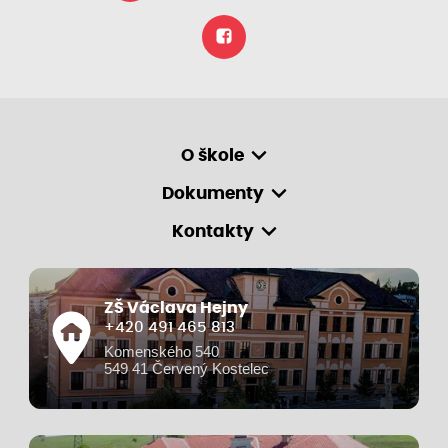
O škole
Dokumenty
Kontakty
ZŠ Václava Hejny
+420 491 465 813
Komenského 540
549 41 Červený Kostelec