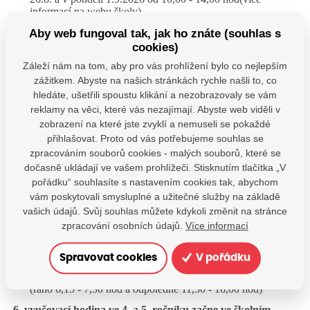
informací na webu školy)
Aby web fungoval tak, jak ho znáte (souhlas s
cookies)
Organizace prvního školního týdne pro žáky 2. - 5.
Záleží nám na tom, aby pro vás prohlížení bylo co nejlepším
tříd
zážitkem. Abyste na našich stránkách rychle našli to, co
hledáte, ušetřili spoustu klikání a nezobrazovaly se vám
úterý 1.9.2026
reklamy na věci, které vás nezajímají. Abyste web viděli v
zobrazení na které jste zvyklí a nemuseli se pokaždé
budova se otevírá v 7,30 hod
přihlašovat. Proto od vás potřebujeme souhlas se
7,55 - 8,40 hod zahájení výuky ve třídách - informace k
zpracováním souborů cookies - malých souborů, které se
organizaci
dočasně ukládají ve vašem prohlížeči. Stisknutím tlačítka „V
pořádku“ souhlasíte s nastavením cookies tak, abychom
školní družina v provozu od pondělí 1.9.2025 od6,15 do
16,00 hod (ráno 6,15 - 7,30 hod a odpoledne 11,30 - 16,00
vám poskytovali smysluplné a užitečné služby na základě
hod)
vašich údajů. Svůj souhlas můžete kdykoli změnit na stránce
zpracování osobních údajů.
Více informací
středa 2.9. až pátek 4.9.2026
vyučování končí dle rozvrhu nejpozději ve 12,30 hod
Spravovat cookies
V pořádku
přihlášení žáci mohou využít školní družinu 6,15 - 16,00 hod
(ráno 6,15 - 7,30 hod a odpoledne 11,30 - 16,00 hod)
6. vyučovací hodina ve 4. a 5. ročníku začne ve školním