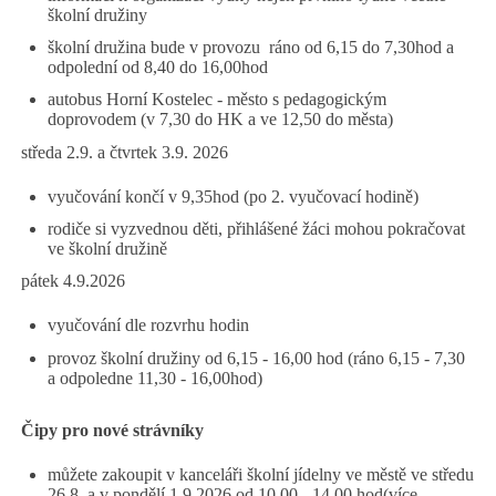
školní družiny
školní družina bude v provozu ráno od 6,15 do 7,30hod a
odpolední od 8,40 do 16,00hod
autobus Horní Kostelec - město s pedagogickým
doprovodem (v 7,30 do HK a ve 12,50 do města)
středa 2.9. a čtvrtek 3.9. 2026
vyučování končí v 9,35hod (po 2. vyučovací hodině)
rodiče si vyzvednou děti, přihlášené žáci mohou pokračovat
ve školní družině
pátek 4.9.2026
vyučování dle rozvrhu hodin
provoz školní družiny od 6,15 - 16,00 hod (ráno 6,15 - 7,30
a odpoledne 11,30 - 16,00hod)
Čipy pro nové strávníky
můžete zakoupit v kanceláři školní jídelny ve městě ve středu
26.8. a v pondělí 1.9.2026 od 10,00 - 14,00 hod(více