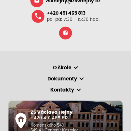
zsvhejny@zsvhejny.cz
+420 491 465 813
po-pá: 7:30 - 15:30 hod.
O škole
Dokumenty
Kontakty
ZŠ Václava Hejny
+420 491 465 813
Komenského 540
549 41 Červený Kostelec