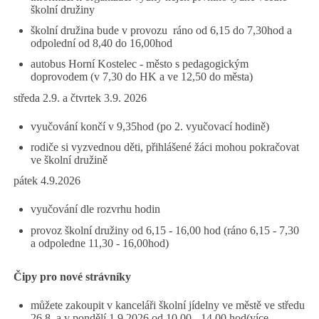
školní družiny
školní družina bude v provozu ráno od 6,15 do 7,30hod a
odpolední od 8,40 do 16,00hod
autobus Horní Kostelec - město s pedagogickým
doprovodem (v 7,30 do HK a ve 12,50 do města)
středa 2.9. a čtvrtek 3.9. 2026
vyučování končí v 9,35hod (po 2. vyučovací hodině)
rodiče si vyzvednou děti, přihlášené žáci mohou pokračovat
ve školní družině
pátek 4.9.2026
vyučování dle rozvrhu hodin
provoz školní družiny od 6,15 - 16,00 hod (ráno 6,15 - 7,30
a odpoledne 11,30 - 16,00hod)
Čipy pro nové strávníky
můžete zakoupit v kanceláři školní jídelny ve městě ve středu
26.8. a v pondělí 1.9.2026 od 10,00 - 14,00 hod(více