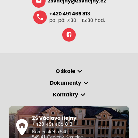
zsvhejny@zsvhejny.cz
+420 491 465 813
po-pá: 7:30 - 15:30 hod.
O škole
Dokumenty
Kontakty
ZŠ Václava Hejny
+420 491 465 813
Komenského 540
549 41 Červený Kostelec