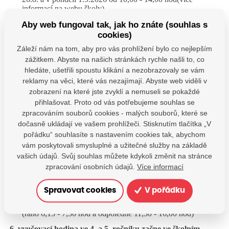
informací na webu školy)
Aby web fungoval tak, jak ho znáte (souhlas s
cookies)
Organizace prvního školního týdne pro žáky 2. - 5.
Záleží nám na tom, aby pro vás prohlížení bylo co nejlepším
tříd
zážitkem. Abyste na našich stránkách rychle našli to, co
hledáte, ušetřili spoustu klikání a nezobrazovaly se vám
úterý 1.9.2026
reklamy na věci, které vás nezajímají. Abyste web viděli v
zobrazení na které jste zvyklí a nemuseli se pokaždé
budova se otevírá v 7,30 hod
přihlašovat. Proto od vás potřebujeme souhlas se
7,55 - 8,40 hod zahájení výuky ve třídách - informace k
zpracováním souborů cookies - malých souborů, které se
organizaci
dočasně ukládají ve vašem prohlížeči. Stisknutím tlačítka „V
pořádku“ souhlasíte s nastavením cookies tak, abychom
školní družina v provozu od pondělí 1.9.2025 od6,15 do
16,00 hod (ráno 6,15 - 7,30 hod a odpoledne 11,30 - 16,00
vám poskytovali smysluplné a užitečné služby na základě
hod)
vašich údajů. Svůj souhlas můžete kdykoli změnit na stránce
zpracování osobních údajů.
Více informací
středa 2.9. až pátek 4.9.2026
vyučování končí dle rozvrhu nejpozději ve 12,30 hod
Spravovat cookies
V pořádku
přihlášení žáci mohou využít školní družinu 6,15 - 16,00 hod
(ráno 6,15 - 7,30 hod a odpoledne 11,30 - 16,00 hod)
6. vyučovací hodina ve 4. a 5. ročníku začne ve školním