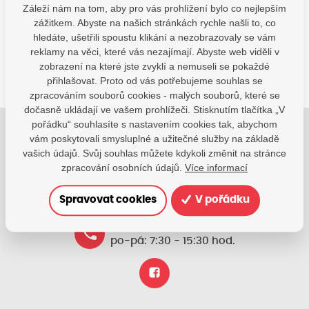
Kontaktujte nás
Záleží nám na tom, aby pro vás prohlížení bylo co nejlepším
zážitkem. Abyste na našich stránkách rychle našli to, co
SDÍLEJTE:
hledáte, ušetřili spoustu klikání a nezobrazovaly se vám
reklamy na věci, které vás nezajímají. Abyste web viděli v
zobrazení na které jste zvyklí a nemuseli se pokaždé
přihlašovat. Proto od vás potřebujeme souhlas se
zpracováním souborů cookies - malých souborů, které se
dočasně ukládají ve vašem prohlížeči. Stisknutím tlačítka „V
pořádku“ souhlasíte s nastavením cookies tak, abychom
vám poskytovali smysluplné a užitečné služby na základě
Jsme tu pro Vaše děti.
vašich údajů. Svůj souhlas můžete kdykoli změnit na stránce
Jsme k dispozici, pokud potřebujete pomoci.
zpracování osobních údajů.
Více informací
zsvhejny@zsvhejny.cz
Spravovat cookies
V pořádku
+420 491 465 813
po-pá: 7:30 - 15:30 hod.