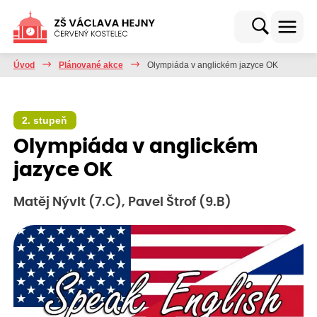
Úvod
Plánované akce
Olympiáda v anglickém jazyce OK
2. stupeň
Olympiáda v anglickém
jazyce OK
Matěj Nývlt (7.C), Pavel Štrof (9.B)