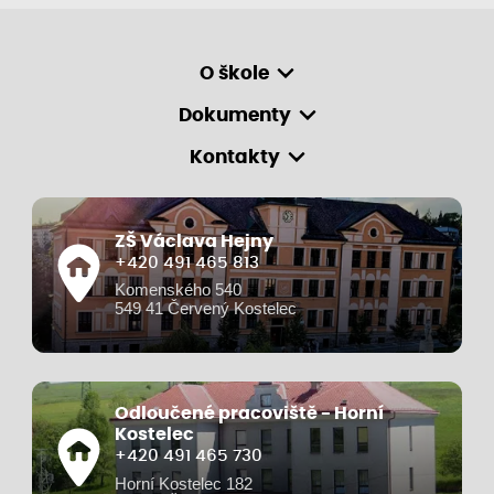
O škole
Dokumenty
Kontakty
ZŠ Václava Hejny
+420 491 465 813
Komenského 540
549 41 Červený Kostelec
Odloučené pracoviště - Horní
Kostelec
+420 491 465 730
Horní Kostelec 182