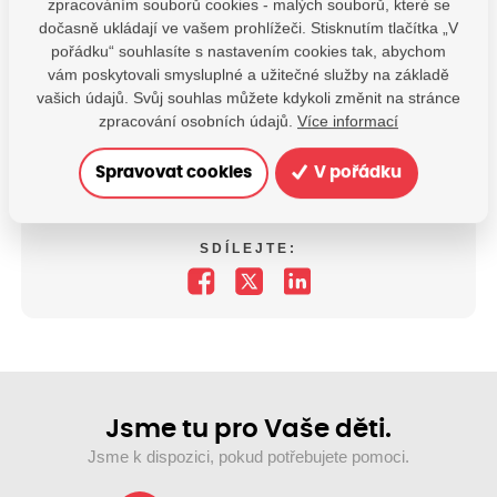
zpracováním souborů cookies - malých souborů, které se
dočasně ukládají ve vašem prohlížeči. Stisknutím tlačítka „V
+
pořádku“ souhlasíte s nastavením cookies tak, abychom
−
vám poskytovali smysluplné a užitečné služby na základě
vašich údajů. Svůj souhlas můžete kdykoli změnit na stránce
© Seznam.cz a.s. a další
zpracování osobních údajů.
Více informací
Spravovat cookies
V pořádku
Máte dotazy?
Kontaktujte nás
SDÍLEJTE:
Jsme tu pro Vaše děti.
Jsme k dispozici, pokud potřebujete pomoci.