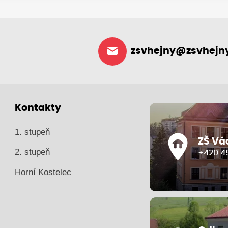
zsvhejny@zsvhejny
Kontakty
1. stupeň
ZŠ Vá
2. stupeň
+420 49
Horní Kostelec