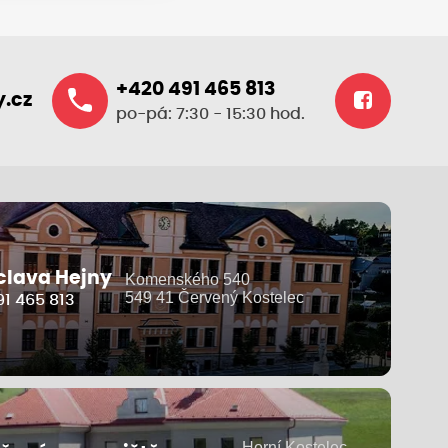
+420 491 465 813
.cz
po-pá: 7:30 - 15:30 hod.
clava Hejny
Komenského 540
549 41 Červený Kostelec
1 465 813
Horní Kostelec