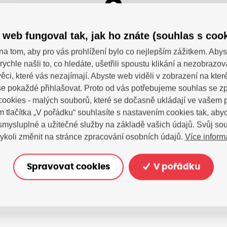
 web fungoval tak, jak ho znáte (souhlas s cook
na tom, aby pro vás prohlížení bylo co nejlepším zážitkem. Abys
rychle našli to, co hledáte, ušetřili spoustu klikání a nezobrazo
ěci, které vás nezajímají. Abyste web viděli v zobrazení na které 
e pokaždé přihlašovat. Proto od vás potřebujeme souhlas se 
ookies - malých souborů, které se dočasně ukládají ve vašem p
© Sezn
m tlačítka „V pořádku“ souhlasíte s nastavením cookies tak, a
 smysluplné a užitečné služby na základě vašich údajů. Svůj so
Více inform
ykoli změnit na stránce zpracování osobních údajů.
SDÍ
 dotazy?
Spravovat cookies
V pořádku
tujte nás