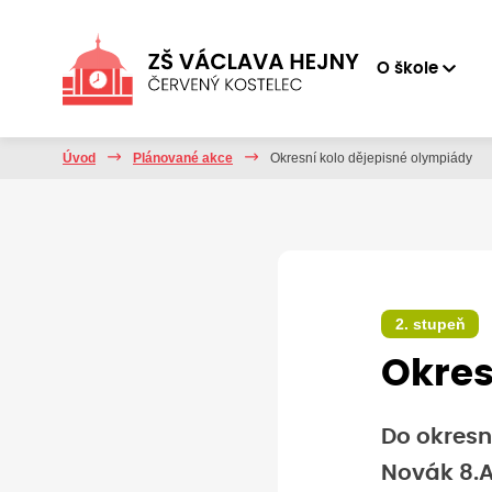
O škole
Úvod
Plánované akce
Okresní kolo dějepisné olympiády
2. stupeň
Okres
Do okresn
Novák 8.A