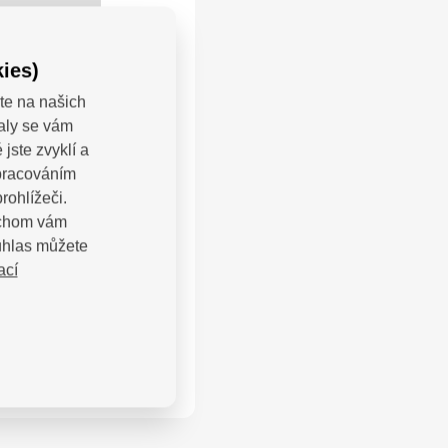
ies)
te na našich
valy se vám
+
jste zvyklí a
zpracováním
−
rohlížeči.
am.cz a.s. a další
bychom vám
uhlas můžete
ací
LEJTE: