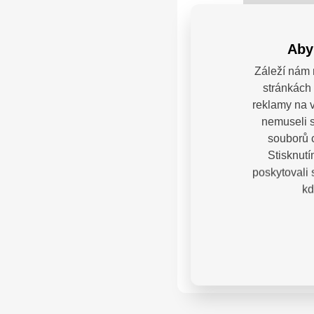
Aby
Záleží nám 
stránkách 
reklamy na v
nemuseli s
souborů c
Stisknutí
poskytovali
kd
Máte
Kontak