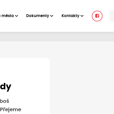
a město
Dokumenty
Kontakty
ády
uboš
 Přejeme