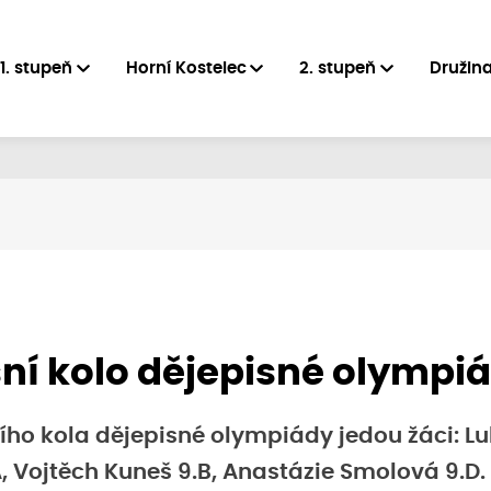
1. stupeň
Horní Kostelec
2. stupeň
Družin
ní kolo dějepisné olympi
ího kola dějepisné olympiády jedou žáci: L
, Vojtěch Kuneš 9.B, Anastázie Smolová 9.D.