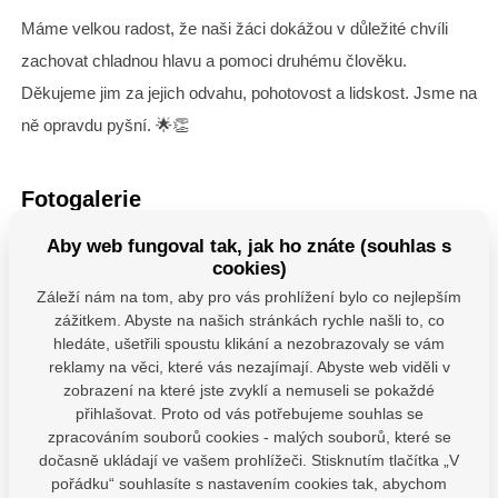
Máme velkou radost, že naši žáci dokážou v důležité chvíli
zachovat chladnou hlavu a pomoci druhému člověku.
Děkujeme jim za jejich odvahu, pohotovost a lidskost. Jsme na
ně opravdu pyšní. 🌟👏
Fotogalerie
Aby web fungoval tak, jak ho znáte (souhlas s
cookies)
Záleží nám na tom, aby pro vás prohlížení bylo co nejlepším
zážitkem. Abyste na našich stránkách rychle našli to, co
hledáte, ušetřili spoustu klikání a nezobrazovaly se vám
reklamy na věci, které vás nezajímají. Abyste web viděli v
zobrazení na které jste zvyklí a nemuseli se pokaždé
přihlašovat. Proto od vás potřebujeme souhlas se
zpracováním souborů cookies - malých souborů, které se
dočasně ukládají ve vašem prohlížeči. Stisknutím tlačítka „V
pořádku“ souhlasíte s nastavením cookies tak, abychom