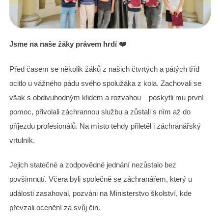
Jsme na naše žáky právem hrdí ❤️
Před časem se několik žáků z našich čtvrtých a pátých tříd
ocitlo u vážného pádu svého spolužáka z kola. Zachovali se
však s obdivuhodným klidem a rozvahou – poskytli mu první
pomoc, přivolali záchrannou službu a zůstali s ním až do
příjezdu profesionálů. Na místo tehdy přiletěl i záchranářský
vrtulník.
Jejich statečné a zodpovědné jednání nezůstalo bez
povšimnutí. Včera byli společně se záchranářem, který u
události zasahoval, pozváni na Ministerstvo školství, kde
převzali ocenění za svůj čin.