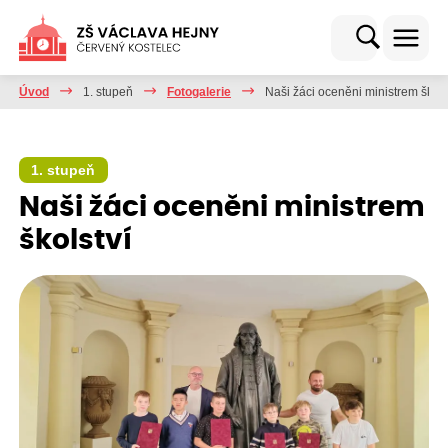
Úvod
1. stupeň
Fotogalerie
Naši žáci oceněni ministrem škols
1. stupeň
Naši žáci oceněni ministrem
školství