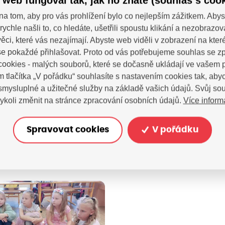
 web fungoval tak, jak ho znáte (souhlas s cook
na tom, aby pro vás prohlížení bylo co nejlepším zážitkem. Abys
rychle našli to, co hledáte, ušetřili spoustu klikání a nezobrazo
ěci, které vás nezajímají. Abyste web viděli v zobrazení na které 
e pokaždé přihlašovat. Proto od vás potřebujeme souhlas se 
ookies - malých souborů, které se dočasně ukládají ve vašem p
m tlačítka „V pořádku“ souhlasíte s nastavením cookies tak, a
 smysluplné a užitečné služby na základě vašich údajů. Svůj so
Více inform
ykoli změnit na stránce zpracování osobních údajů.
Spravovat cookies
V pořádku