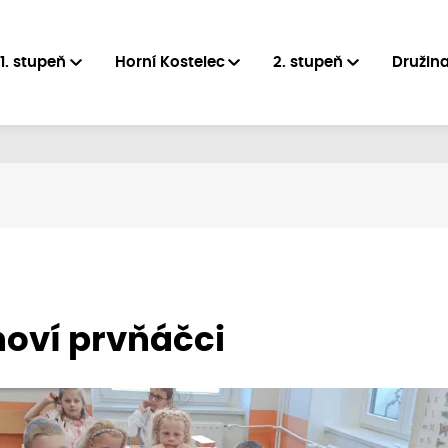
1. stupeň
Horní Kostelec
2. stupeň
Družin
noví prvňáčci