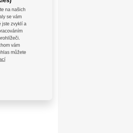
ies)
te na našich
valy se vám
jste zvyklí a
zpracováním
rohlížeči.
bychom vám
uhlas můžete
ací