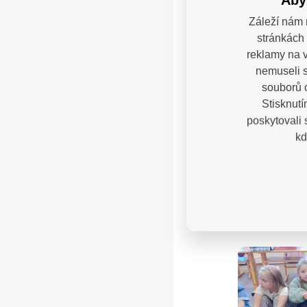
Aby
Záleží nám 
stránkách 
reklamy na v
nemuseli s
souborů c
Stisknutí
poskytovali
kd