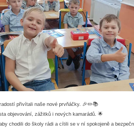
adostí přivítali naše nové prvňáčky.
🎉
✏️
📚
sta objevování, zážitků i nových kamarádů.
🌟
aby chodili do školy rádi a cítili se v ní spokojeně a bezpečn