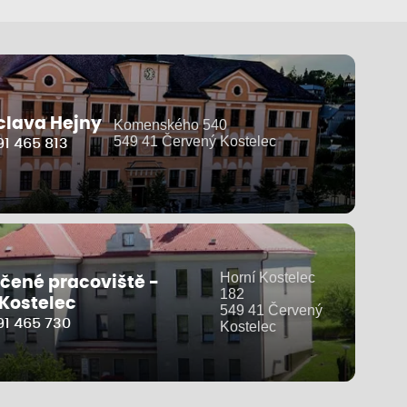
clava Hejny
Komenského 540
549 41 Červený Kostelec
1 465 813
Horní Kostelec
čené pracoviště -
182
 Kostelec
549 41 Červený
91 465 730
Kostelec