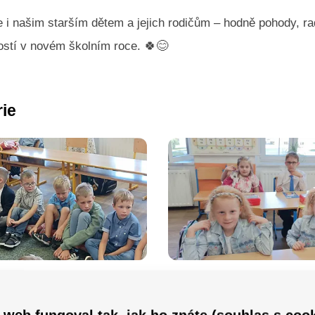
 i našim starším dětem a jejich rodičům – hodně pohody, ra
ostí v novém školním roce.
🍀
😊
rie