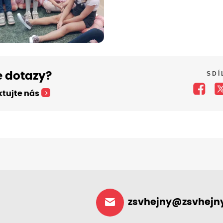
SDÍ
 dotazy?
tujte nás
zsvhejny@zsvhejny