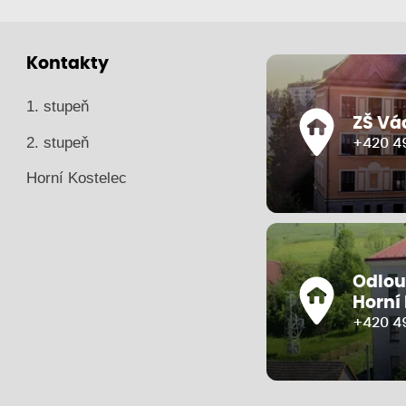
Kontakty
1. stupeň
ZŠ Vá
2. stupeň
+420 49
Horní Kostelec
Odlou
Horní
+420 4