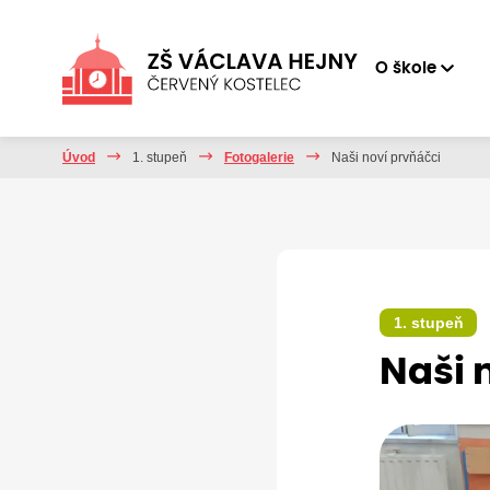
O škole
Úvod
1. stupeň
Fotogalerie
Naši noví prvňáčci
1. stupeň
Naši 