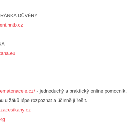
HRÁNKA DŮVĚRY
ni.nntb.cz
NA
kana.eu
nematonacele.cz/
- jednoduchý a praktický online pomocník,
 u žáků lépe rozpoznat a účinně ji řešit.
zacesikany.cz
org