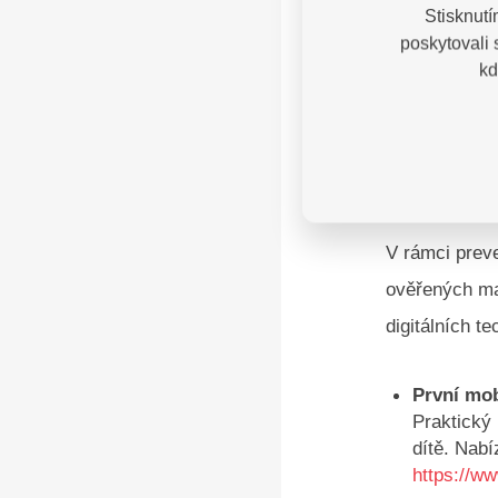
sebepoškoz
Stisknutí
poskytovali
Odkaz na 
kd
Modelové d
Informace 
jak se za
Osvěta v ob
V rámci prev
ověřených ma
digitálních te
První mob
Praktický 
dítě. Nabí
https://w