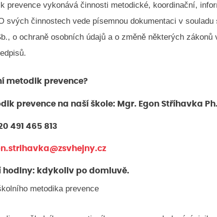
ik prevence vykonává činnosti metodické, koordinační, info
O svých činnostech vede písemnou dokumentaci v souladu
Sb., o ochraně osobních údajů a o změně některých zákonů 
ředpisů.
ní metodik prevence?
dik prevence na naší škole: Mgr. Egon Stříhavka Ph.
420 491 465 813
n.strihavka@zsvhejny.cz
í hodiny: kdykoliv po domluvě.
školního metodika prevence