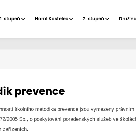
1. stupeň
Horní Kostelec
2. stupeň
Družin
ik prevence
innosti školního metodika prevence jsou vymezeny právním
 72/2005 Sb., o poskytování poradenských služeb ve školác
 zařízeních.