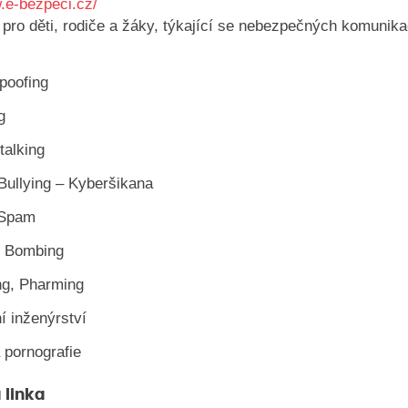
w.e-bezpeci.cz/
 pro děti, rodiče a žáky, týkající se nebezpečných komunik
poofing
g
talking
Bullying – Kyberšikana
 Spam
e Bombing
ng, Pharming
í inženýrství
 pornografie
 linka