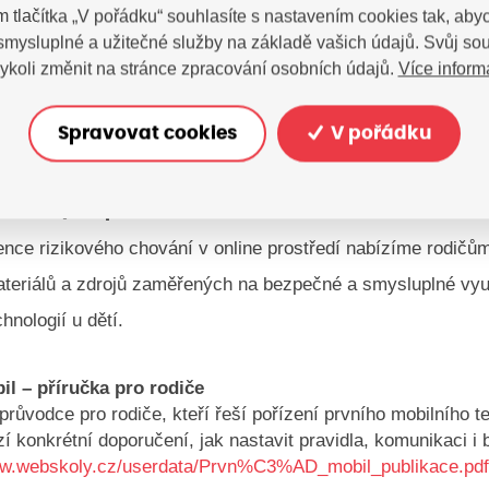
ování, výzvy k násilí a nenávisti, šíření drog atd
m tlačítka „V pořádku“ souhlasíte s nastavením cookies tak, a
 smysluplné a užitečné služby na základě vašich údajů. Svůj so
rodičovskou a dětskou linku bezpečí – v oddíle„Richard má
Více inform
ykoli změnit na stránce zpracování osobních údajů.
otazy a rady pro rodiče, školy a žáky v oddíle„protisikane.
o mobilních telefonech, bezpečném internetu, mobilní etiket
Spravovat cookies
V pořádku
chovat, když si nevíte rady s nevhodným obsahem –„mobilst
lasti kyberprostoru
ence rizikového chování v online prostředí nabízíme rodičů
teriálů a zdrojů zaměřených na bezpečné a smysluplné vyu
chnologií u dětí.
il – příručka pro rodiče
průvodce pro rodiče, kteří řeší pořízení prvního mobilního t
zí konkrétní doporučení, jak nastavit pravidla, komunikaci i
ww.webskoly.cz/userdata/Prvn%C3%AD_mobil_publikace.pd