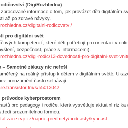
 rodičovství (DigiRozhledna)
 zpracované informace o tom, jak provázet děti digitálním s
ti až po zdravé návyky.
girozhledna.cz/digitalni-rodicovstvi/
i pro digitální svět
íčových kompetencí, které děti potřebují pro orientaci v onli
myšlení, bezpečnost, práce s informacemi).
girozhledna.cz/digi-rodic/13-dovednosti-pro-digitalni-svet-vni
 – Samotné zákazy nic neřeší
aměřený na reálný přístup k dětem v digitálním světě. Ukaz
 bez porozumění často selhávají.
are.transistor.fm/s/55013042
– průvodce kyberprostorem
astů pro pedagogy i rodiče, která vysvětluje aktuální rizika 
středí srozumitelnou formou.
gitalizace.rvp.cz/napric-predmety/podcasty/kybcast