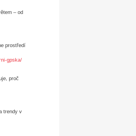
větem – od
ne prostředí
trni-gpska/
uje, proč
a trendy v