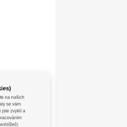
ies)
te na našich
řijímá
valy se vám
ako je dětská
jste zvyklí a
ětí, věkově
zpracováním
ofobie,
rohlížeči.