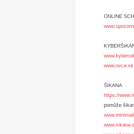
ONLINE SC
www.upozorne
KYBERŠIKA
www.kybersi
www.ovce.sk
ŠIKANA
https://www.
pomůže šikanu
www.minimali
www.sikana.