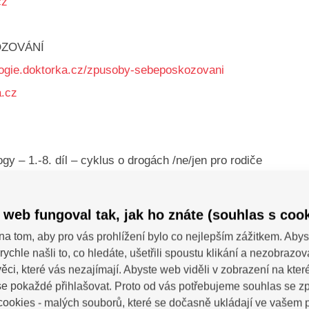
cz
ZOVÁNÍ
gie.doktorka.cz/zpusoby-sebeposkozovani
.cz
gy – 1.-8. díl – cyklus o drogách /ne/jen pro rodiče
ferinternet.cz/
(Národní centrum pro bezpečnější internet)
e nalézt:
 web fungoval tak, jak ho znáte (souhlas s cook
na tom, aby pro vás prohlížení bylo co nejlepším zážitkem. Abys
á Horká linka (Internet Hotline) je kontaktní centrum, které p
rychle našli to, co hledáte, ušetřili spoustu klikání a nezobrazo
týkající se nezákonného a nevhodného obsahu na internetu, j
ěci, které vás nezajímají. Abyste web viděli v zobrazení na které 
e, dětská prostituce, obchod s dětmi, sexuální zneužívání d
e pokaždé přihlašovat. Proto od vás potřebujeme souhlas se 
ý obsah, ostatní nelegální sexuální praktiky, rasismus, xen
ookies - malých souborů, které se dočasně ukládají ve vašem p