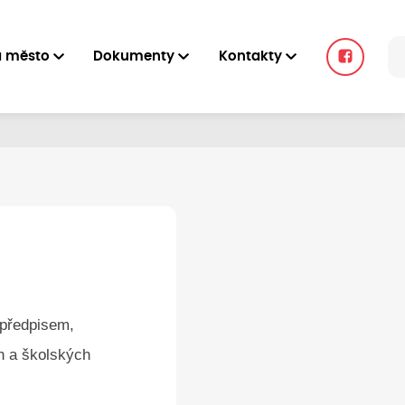
a město
Dokumenty
Kontakty
 předpisem,
h a školských