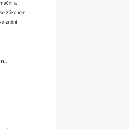
rmační a
 se zákonem
ve znění
D.,