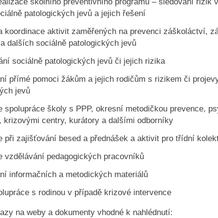
ealizace školního preventivního programu – sledování rizik 
ciálně patologických jevů a jejich řešení
a koordinace aktivit zaměřených na prevenci záškoláctví, zá
 a dalších sociálně patologických jevů
ní sociálně patologických jevů či jejich rizika
ní přímé pomoci žákům a jejich rodičům s rizikem či projev
kých jevů
e spolupráce školy s PPP, okresní metodičkou prevence, ps
, krizovými centry, kurátory a dalšími odborníky
 při zajišťování besed a přednášek a aktivit pro třídní kolek
e vzdělávání pedagogických pracovníků
ní informačních a metodických materiálů
olupráce s rodinou v případě krizové intervence
azy na weby a dokumenty vhodné k nahlédnutí: