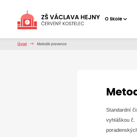
O škole
Úvod
Metodik prevence
Metod
Standardní č
vyhláškou č.
poradenských