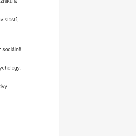
vzniku a
vislostí,
y sociálně
ychology,
tivy