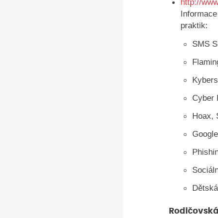
http://ww
Informace
praktik:
SMS S
Flamin
Kybers
Cyber 
Hoax,
Googl
Phishi
Sociáln
Dětská
Rodičovská