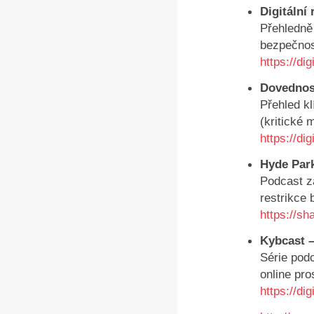
Digitální
Přehledně
bezpečnos
https://di
Dovednost
Přehled kl
(kritické 
https://di
Hyde Park
Podcast z
restrikce
https://sh
Kybcast 
Série podc
online pro
https://di