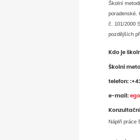
Školní metod
poradenské. 
č. 101/2000 
pozdějších p
Kdo je škol
Školní meto
telefon: :+
e-mail:
ego
Konzultačn
Náplň práce 