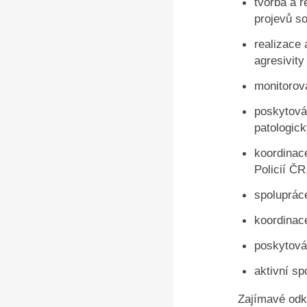
tvorba a r
projevů so
realizace 
agresivity
monitorová
poskytová
patologic
koordinac
Policií ČR
spolupráce
koordinac
poskytová
aktivní sp
Zajímavé odk