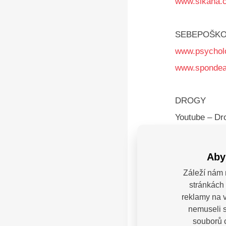
www.sikana.
SEBEPOŠKO
www.psycholo
www.spondea
DROGY
Youtube – Dro
http://www.sa
Co zde můžet
Aby
Záleží nám 
Internetov
stránkách 
hlášení, 
reklamy na v
pornografi
nemuseli s
nepřiměřen
souborů c