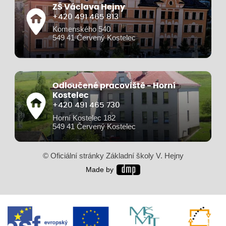
ZŠ Václava Hejny
+420 491 465 813
Komenského 540
549 41 Červený Kostelec
Odloučené pracoviště - Horní
Kostelec
+420 491 465 730
Horní Kostelec 182
549 41 Červený Kostelec
© Oficiální stránky Základní školy V. Hejny
Made by