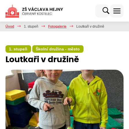
Úvod
1. stupeň
Fotogalerie
Loutkaři v družině
1. stupeň
Školní družina - město
Loutkaři v družině