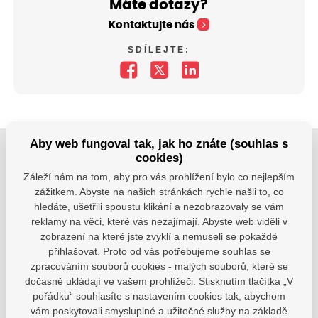
Máte dotazy?
Kontaktujte nás
SDÍLEJTE:
Aby web fungoval tak, jak ho znáte (souhlas s
cookies)
Jsme tu pro Vaše děti.
Záleží nám na tom, aby pro vás prohlížení bylo co nejlepším
Jsme k dispozici, pokud potřebujete pomoci.
zážitkem. Abyste na našich stránkách rychle našli to, co
hledáte, ušetřili spoustu klikání a nezobrazovaly se vám
zsvhejny@zsvhejny.cz
reklamy na věci, které vás nezajímají. Abyste web viděli v
zobrazení na které jste zvyklí a nemuseli se pokaždé
+420 491 465 813
přihlašovat. Proto od vás potřebujeme souhlas se
zpracováním souborů cookies - malých souborů, které se
po-pá: 7:30 - 15:30 hod.
dočasně ukládají ve vašem prohlížeči. Stisknutím tlačítka „V
pořádku“ souhlasíte s nastavením cookies tak, abychom
vám poskytovali smysluplné a užitečné služby na základě