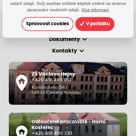
vašich údajů. Svůj souhlas můžete kdykoli změnit na stránce
zpracování osobních údajů.
Více informací
Spravovat cookies
V pořádku
O škole
Dokumenty
Kontakty
ZŠ Václava Hejny
+420 491 465 813
Komenského 540
549 41 Červený Kostelec
Odloučené pracoviště - Horní
Kostelec
+420 491 465 730