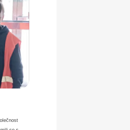
polečnost
mili se s