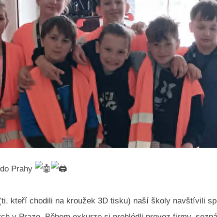
 do Prahy
(ti, kteří chodili na kroužek 3D tisku) naší školy navštívili s
ch v Praze. Během exkurze si prohlédli provoz firmy, sezná