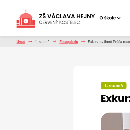
O škole
Úvod
1. stupeň
Fotogalerie
Exkurze v firmě Průša res
1. stupeň
Exkur