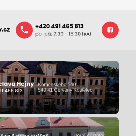
+420 491 465 813
.cz
po-pá: 7:30 - 15:30 hod.
clava Hejny
Komenského 540
549 41 Červený Kostelec
1 465 813
Horní Kostelec