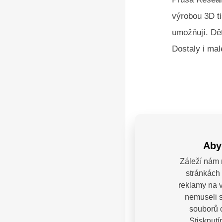
výrobou 3D ti
umožňují. Dět
Dostaly i mal
Fotogale
Aby
Záleží nám 
stránkách 
reklamy na v
nemuseli s
souborů c
Stisknutí