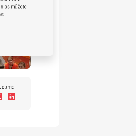
uhlas můžete
ací
LEJTE: