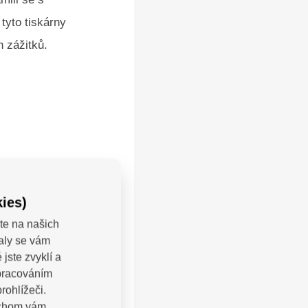
 tyto tiskárny
 zážitků.
ies)
te na našich
valy se vám
jste zvyklí a
zpracováním
rohlížeči.
bychom vám