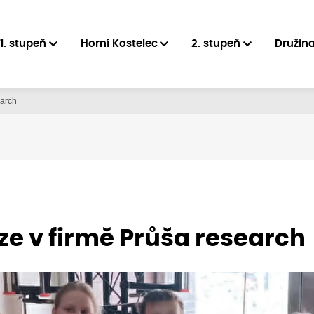
1. stupeň
Horní Kostelec
2. stupeň
Družin
earch
ze v firmě Průša research