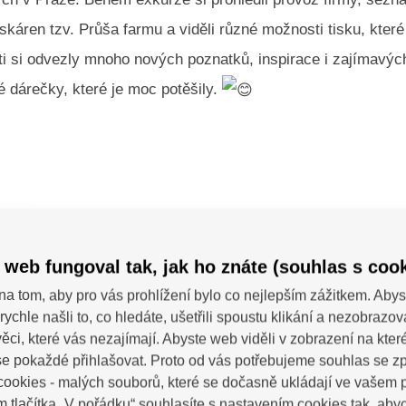
skáren tzv. Průša farmu a viděli různé možnosti tisku, které
i si odvezly mnoho nových poznatků, inspirace i zajímavých
é dárečky, které je moc potěšily.
rie
 web fungoval tak, jak ho znáte (souhlas s cook
na tom, aby pro vás prohlížení bylo co nejlepším zážitkem. Abys
rychle našli to, co hledáte, ušetřili spoustu klikání a nezobrazo
ěci, které vás nezajímají. Abyste web viděli v zobrazení na které 
e pokaždé přihlašovat. Proto od vás potřebujeme souhlas se 
ookies - malých souborů, které se dočasně ukládají ve vašem p
m tlačítka „V pořádku“ souhlasíte s nastavením cookies tak, a