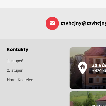
zsvhejny@zsvhejny
Kontakty
1. stupeň
ZŠ Vá
2. stupeň
+420 49
Horní Kostelec