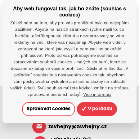
−
Aby web fungoval tak, jak ho znáte (souhlas s
cookies)
© Seznam.cz a.s. a další
Záleží nám na tom, aby pro vás prohlížení bylo co nejlepším
zážitkem. Abyste na našich stránkách rychle našli to, co
Máte dotazy?
hledáte, ušetřili spoustu klikání a nezobrazovaly se vám
Kontaktujte nás
reklamy na věci, které vás nezajímají. Abyste web viděli v
zobrazení na které jste zvyklí a nemuseli se pokaždé
SDÍLEJTE:
přihlašovat. Proto od vás potřebujeme souhlas se
zpracováním souborů cookies - malých souborů, které se
dočasně ukládají ve vašem prohlížeči. Stisknutím tlačítka „V
pořádku“ souhlasíte s nastavením cookies tak, abychom
vám poskytovali smysluplné a užitečné služby na základě
vašich údajů. Svůj souhlas můžete kdykoli změnit na stránce
zpracování osobních údajů.
Více informací
Jsme tu pro Vaše děti.
Spravovat cookies
V pořádku
Jsme k dispozici, pokud potřebujete pomoci.
zsvhejny@zsvhejny.cz