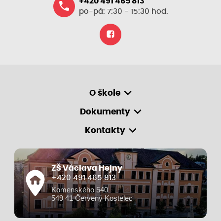
+420 491 465 813
po-pá: 7:30 - 15:30 hod.
O škole
Dokumenty
Kontakty
ZŠ Václava Hejny
+420 491 465 813
Komenského 540
549 41 Červený Kostelec