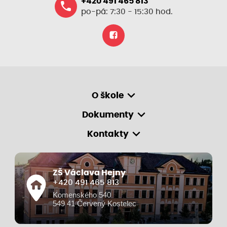
+420 491 465 813
po-pá: 7:30 - 15:30 hod.
O škole
Dokumenty
Kontakty
ZŠ Václava Hejny
+420 491 465 813
Komenského 540
549 41 Červený Kostelec