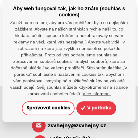
−
Aby web fungoval tak, jak ho znáte (souhlas s
cookies)
© Seznam.cz a.s. a další
Záleží nám na tom, aby pro vás prohlížení bylo co nejlepším
zážitkem. Abyste na našich stránkách rychle našli to, co
Máte dotazy?
hledáte, ušetřili spoustu klikání a nezobrazovaly se vám
Kontaktujte nás
reklamy na věci, které vás nezajímají. Abyste web viděli v
zobrazení na které jste zvyklí a nemuseli se pokaždé
SDÍLEJTE:
přihlašovat. Proto od vás potřebujeme souhlas se
zpracováním souborů cookies - malých souborů, které se
dočasně ukládají ve vašem prohlížeči. Stisknutím tlačítka „V
pořádku“ souhlasíte s nastavením cookies tak, abychom
vám poskytovali smysluplné a užitečné služby na základě
vašich údajů. Svůj souhlas můžete kdykoli změnit na stránce
zpracování osobních údajů.
Více informací
Jsme tu pro Vaše děti.
Spravovat cookies
V pořádku
Jsme k dispozici, pokud potřebujete pomoci.
zsvhejny@zsvhejny.cz