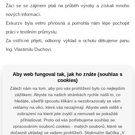
Žáci se se zájmem ptali na průběh výroby a získali mnoho
nových informací.
Exkurze byla velmi přínosná a pomohla nám lépe pochopit
práci v textilním průmyslu.
Za vstřícné přijetí, odborný výklad a ochotu děkujeme panu
Ing. Vlastimilu Duchovi.
Fotogalerie
Aby web fungoval tak, jak ho znáte (souhlas s
cookies)
Záleží nám na tom, aby pro vás prohlížení bylo co nejlepším
zážitkem. Abyste na našich stránkách rychle našli to, co
hledáte, ušetřili spoustu klikání a nezobrazovaly se vám
reklamy na věci, které vás nezajímají. Abyste web viděli v
zobrazení na které jste zvyklí a nemuseli se pokaždé
přihlašovat. Proto od vás potřebujeme souhlas se
zpracováním souborů cookies - malých souborů, které se
dočasně ukládají ve vašem prohlížeči. Stisknutím tlačítka „V