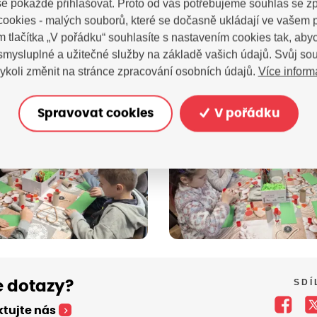
e pokaždé přihlašovat. Proto od vás potřebujeme souhlas se 
ookies - malých souborů, které se dočasně ukládají ve vašem p
m tlačítka „V pořádku“ souhlasíte s nastavením cookies tak, a
 smysluplné a užitečné služby na základě vašich údajů. Svůj so
Více inform
ykoli změnit na stránce zpracování osobních údajů.
Spravovat cookies
V pořádku
SDÍ
 dotazy?
tujte nás