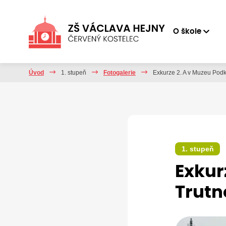
O škole
Úvod
1. stupeň
Fotogalerie
Exkurze 2. A v Muzeu Podk
1. stupeň
Exkur
Trutn