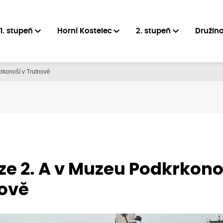
1. stupeň
Horní Kostelec
2. stupeň
Družin
rkonoší v Trutnově
ze 2. A v Muzeu Podkrkono
ově