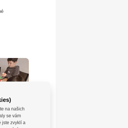
né
ies)
te na našich
valy se vám
jste zvyklí a