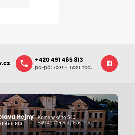
+420 491 465 813
.cz
po-pá: 7:30 - 15:30 hod.
clava Hejny
Komenského 540
549 41 Červený Kostelec
1 465 813