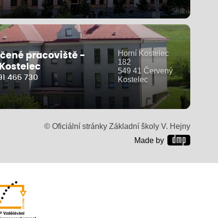
Horní Kostelec
čené pracoviště -
182
 Kostelec
549 41 Červený
91 465 730
Kostelec
© Oficiální stránky Základní školy V. Hejny
Made by