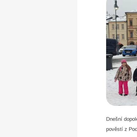
Dnešní dopol
pověstí z Po