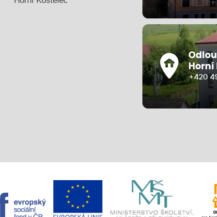
Horní Kostelec
Odlou
Horní
+420 4