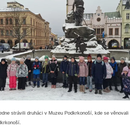
edne strávili druháci v Muzeu Podkrkonoší, kde se věnovali
dkrkonoší.