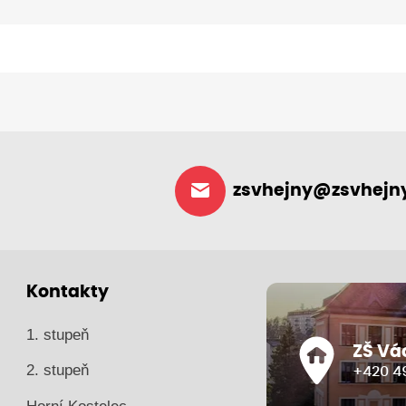
zsvhejny@zsvhejny
Kontakty
1. stupeň
ZŠ Vá
2. stupeň
+420 49