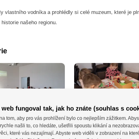
ily vlastního vodníka a prohlédly si celé muzeum, které je pl
 historie našeho regionu.
rie
 web fungoval tak, jak ho znáte (souhlas s cook
na tom, aby pro vás prohlížení bylo co nejlepším zážitkem. Abys
rychle našli to, co hledáte, ušetřili spoustu klikání a nezobrazo
ěci, které vás nezajímají. Abyste web viděli v zobrazení na které 