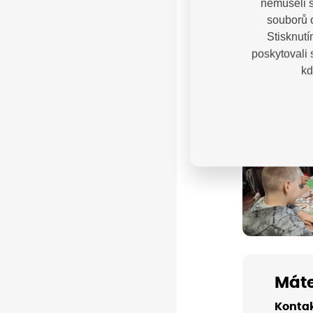
nemuseli s
souborů c
Stisknutí
poskytovali
kd
Máte
Kontak