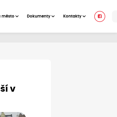
a město
Dokumenty
Kontakty
ší v