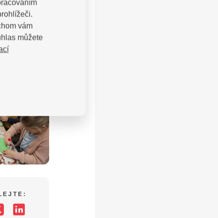
zpracováním
rohlížeči.
bychom vám
uhlas můžete
ací
LEJTE: