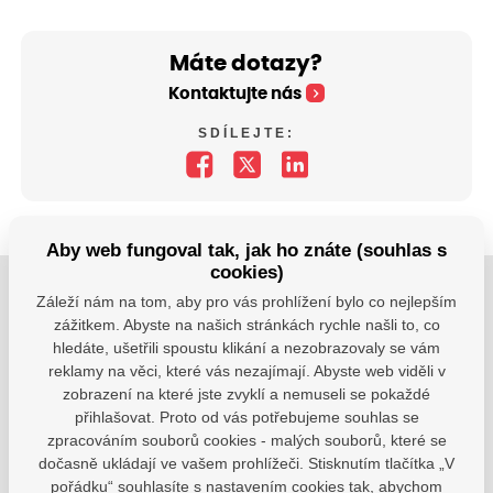
Máte dotazy?
Kontaktujte nás
SDÍLEJTE:
Aby web fungoval tak, jak ho znáte (souhlas s
cookies)
Záleží nám na tom, aby pro vás prohlížení bylo co nejlepším
Jsme tu pro Vaše děti.
zážitkem. Abyste na našich stránkách rychle našli to, co
Jsme k dispozici, pokud potřebujete pomoci.
hledáte, ušetřili spoustu klikání a nezobrazovaly se vám
reklamy na věci, které vás nezajímají. Abyste web viděli v
zobrazení na které jste zvyklí a nemuseli se pokaždé
zsvhejny@zsvhejny.cz
přihlašovat. Proto od vás potřebujeme souhlas se
zpracováním souborů cookies - malých souborů, které se
+420 491 465 813
dočasně ukládají ve vašem prohlížeči. Stisknutím tlačítka „V
po-pá: 7:30 - 15:30 hod.
pořádku“ souhlasíte s nastavením cookies tak, abychom