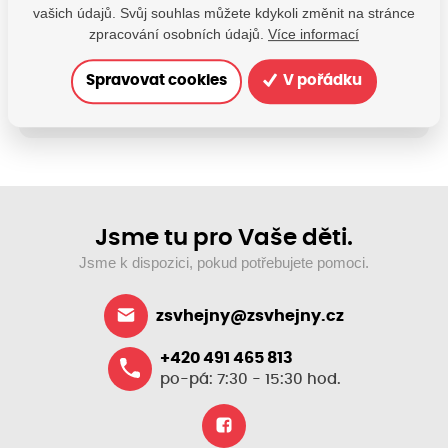
Máte dotazy?
vašich údajů. Svůj souhlas můžete kdykoli změnit na stránce
zpracování osobních údajů.
Více informací
Kontaktujte nás
SDÍLEJTE:
Spravovat cookies
V pořádku
Jsme tu pro Vaše děti.
Jsme k dispozici, pokud potřebujete pomoci.
zsvhejny@zsvhejny.cz
+420 491 465 813
po-pá: 7:30 - 15:30 hod.