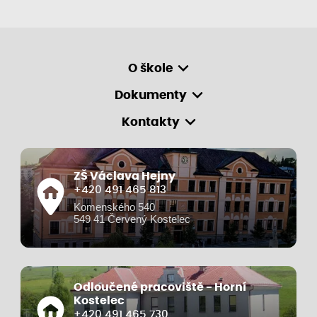
O škole
Dokumenty
Kontakty
ZŠ Václava Hejny
+420 491 465 813
Komenského 540
549 41 Červený Kostelec
Odloučené pracoviště - Horní
Kostelec
+420 491 465 730