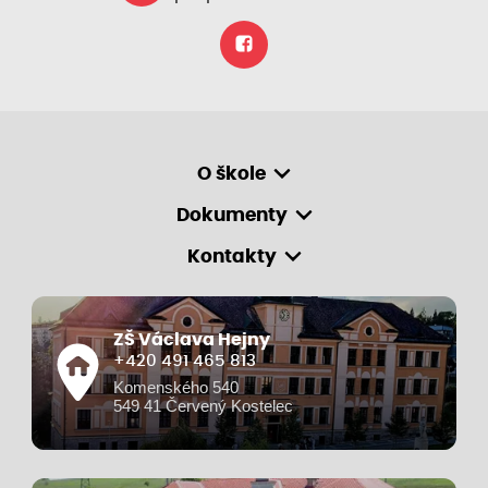
O škole
Dokumenty
Kontakty
ZŠ Václava Hejny
+420 491 465 813
Komenského 540
549 41 Červený Kostelec