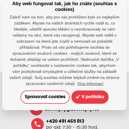
Aby web fungoval tak, jak ho znáte (souhlas s
cookies)
Záleží nám na tom, aby pro vás prohlížení bylo co nejlepším
Máte dotazy?
zážitkem. Abyste na našich stránkách rychle našli to, co
hledáte, ušetřili spoustu klikání a nezobrazovaly se vám
Kontaktujte nás
reklamy na věci, které vás nezajímají. Abyste web viděli v
SDÍLEJTE:
zobrazení na které jste zvyklí a nemuseli se pokaždé
přihlašovat. Proto od vás potřebujeme souhlas se
zpracováním souborů cookies - malých souborů, které se
dočasně ukládají ve vašem prohlížeči. Stisknutím tlačítka „V
pořádku“ souhlasíte s nastavením cookies tak, abychom
vám poskytovali smysluplné a užitečné služby na základě
vašich údajů. Svůj souhlas můžete kdykoli změnit na stránce
zpracování osobních údajů.
Více informací
Jsme tu pro Vaše děti.
Jsme k dispozici, pokud potřebujete pomoci.
Spravovat cookies
V pořádku
zsvhejny@zsvhejny.cz
+420 491 465 813
po-pá: 7:30 - 15:30 hod.