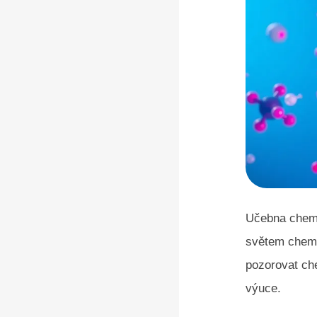
Učebna chemi
světem chemi
pozorovat che
výuce.