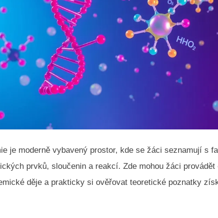
e je moderně vybavený prostor, kde se žáci seznamují s fa
ckých prvků, sloučenin a reakcí. Zde mohou žáci provádět
mické děje a prakticky si ověřovat teoretické poznatky zís