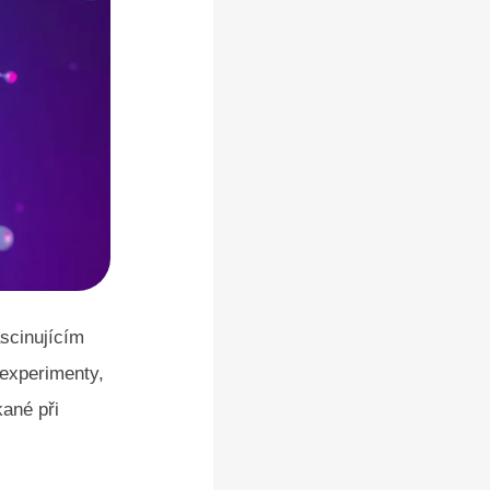
scinujícím
 experimenty,
kané při