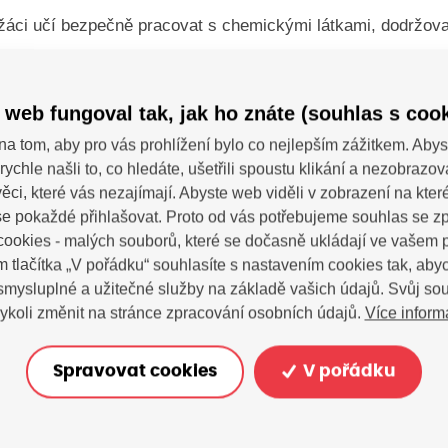
žáci učí bezpečně pracovat s chemickými látkami, dodržovat
víjet své dovednosti v oblasti experimentální práce. Chemie
hopit, z čeho se skládá svět kolem nás, jak fungují každod
 web fungoval tak, jak ho znáte (souhlas s cook
átky na sebe vzájemně reagují.
na tom, aby pro vás prohlížení bylo co nejlepším zážitkem. Abys
rychle našli to, co hledáte, ušetřili spoustu klikání a nezobrazo
vení učebny podporuje aktivní poznávání a experimentován
ěci, které vás nezajímají. Abyste web viděli v zobrazení na které 
e pokaždé přihlašovat. Proto od vás potřebujeme souhlas se 
nestává jen memorování vzorců, ale živá věda plná překvap
ookies - malých souborů, které se dočasně ukládají ve vašem p
am, kde věda potkává zvědavost, se tvoří opravdové zázrak
m tlačítka „V pořádku“ souhlasíte s nastavením cookies tak, a
 smysluplné a užitečné služby na základě vašich údajů. Svůj so
Více inform
ykoli změnit na stránce zpracování osobních údajů.
Spravovat cookies
V pořádku
SDÍ
 dotazy?
tujte nás