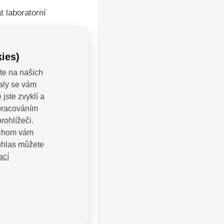
 laboratorní
 jim
enní procesy
ies)
te na našich
valy se vám
í, díky čemuž
jste zvyklí a
zpracováním
ivých objevů.
rohlížeči.
y.
bychom vám
uhlas můžete
ací
LEJTE: