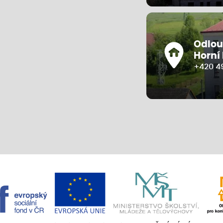
Odlou
Horní
+420 4