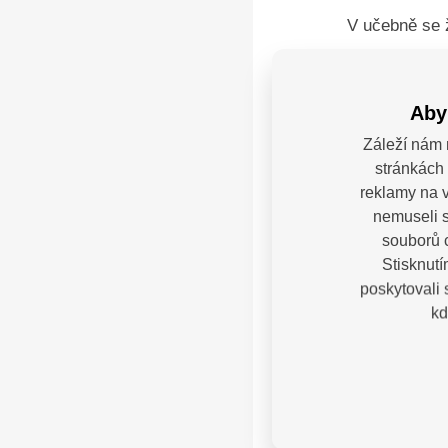
V učebně se 
postupy a roz
umožňuje poc
Aby
a jak různé l
Záleží nám 
stránkách 
Moderní vyba
reklamy na v
nemuseli s
se z chemie 
souborů c
Věříme, že t
Stisknutí
poskytovali
kd
Máte
Kontak