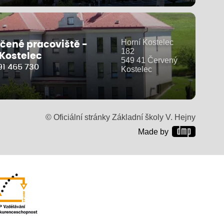
Horní Kostelec
čené pracoviště -
182
 Kostelec
549 41 Červený
91 465 730
Kostelec
© Oficiální stránky Základní školy V. Hejny
Made by