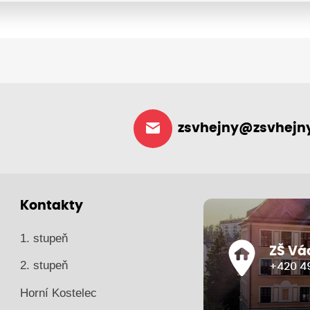
zsvhejny@zsvhejny
Kontakty
1. stupeň
ZŠ Vá
2. stupeň
+420 49
Horní Kostelec