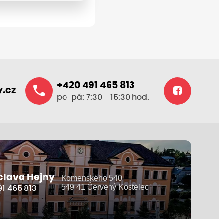
+420 491 465 813
.cz
po-pá: 7:30 - 15:30 hod.
clava Hejny
Komenského 540
549 41 Červený Kostelec
1 465 813