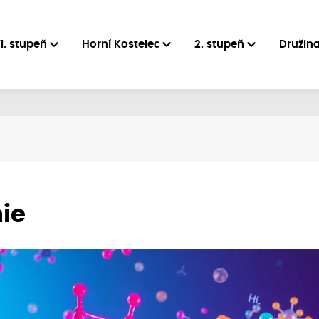
1. stupeň
Horní Kostelec
2. stupeň
Družin
ie