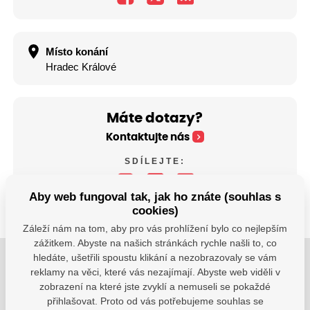
Místo konání
Hradec Králové
Máte dotazy?
Kontaktujte nás
SDÍLEJTE:
Aby web fungoval tak, jak ho znáte (souhlas s
cookies)
Záleží nám na tom, aby pro vás prohlížení bylo co nejlepším
zážitkem. Abyste na našich stránkách rychle našli to, co
hledáte, ušetřili spoustu klikání a nezobrazovaly se vám
Jsme tu pro Vaše děti.
reklamy na věci, které vás nezajímají. Abyste web viděli v
zobrazení na které jste zvyklí a nemuseli se pokaždé
Jsme k dispozici, pokud potřebujete pomoci.
přihlašovat. Proto od vás potřebujeme souhlas se