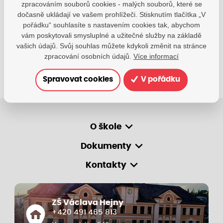
zpracováním souborů cookies - malých souborů, které se
zsvhejny@zsvhejny.cz
dočasně ukládají ve vašem prohlížeči. Stisknutím tlačítka „V
pořádku“ souhlasíte s nastavením cookies tak, abychom
+420 491 465 813
vám poskytovali smysluplné a užitečné služby na základě
po-pá: 7:30 - 15:30 hod.
vašich údajů. Svůj souhlas můžete kdykoli změnit na stránce
zpracování osobních údajů.
Více informací
Spravovat cookies
V pořádku
O škole
Dokumenty
Kontakty
ZŠ Václava Hejny
+420 491 465 813