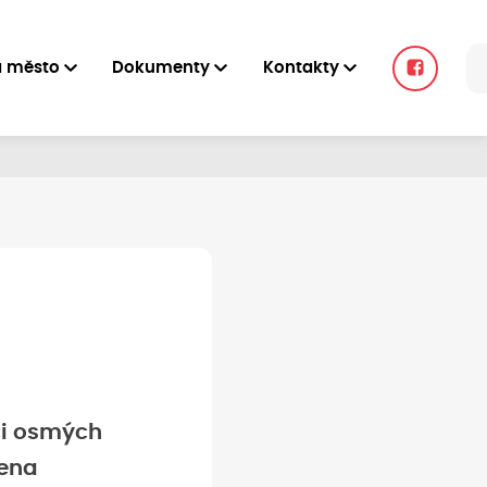
a město
Dokumenty
Kontakty
ci osmých
dena