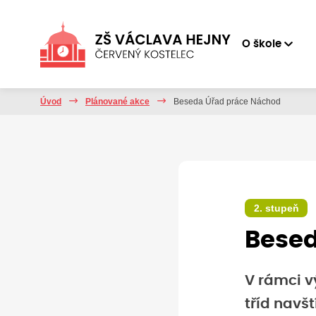
O škole
Úvod
Plánované akce
Beseda Úřad práce Náchod
2. stupeň
Besed
V rámci v
tříd navš