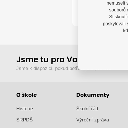
Kontak
nemuseli s
souborů c
Stisknutí
poskytovali
kd
Jsme tu pro Vaše děti.
Jsme k dispozici, pokud potřebujete pomoci.
O škole
Dokumenty
Historie
Školní řád
SRPDŠ
Výroční zpráva