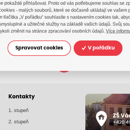
tujte nás
e pokaždé přihlašovat. Proto od vás potřebujeme souhlas se 
ookies - malých souborů, které se dočasně ukládají ve vašem p
m tlačítka „V pořádku“ souhlasíte s nastavením cookies tak, a
 smysluplné a užitečné služby na základě vašich údajů. Svůj so
Více inform
ykoli změnit na stránce zpracování osobních údajů.
Spravovat cookies
V pořádku
zsvhejny@zsvhejny
Kontakty
1. stupeň
ZŠ Vá
2. stupeň
+420 49