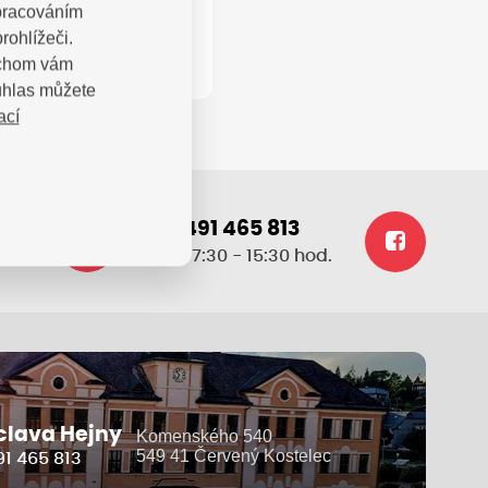
zpracováním
rohlížeči.
bychom vám
uhlas můžete
ací
+420 491 465 813
.cz
po-pá: 7:30 - 15:30 hod.
clava Hejny
Komenského 540
549 41 Červený Kostelec
1 465 813