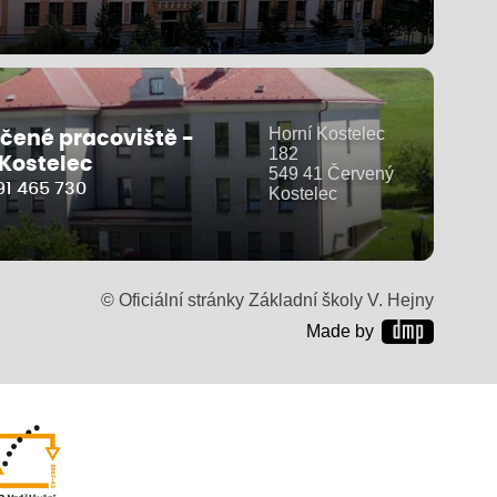
Horní Kostelec
čené pracoviště -
182
 Kostelec
549 41 Červený
91 465 730
Kostelec
© Oficiální stránky Základní školy V. Hejny
Made by