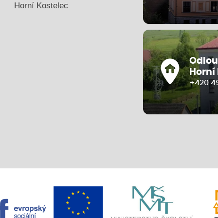
Horní Kostelec
Odlou
Horní
+420 4