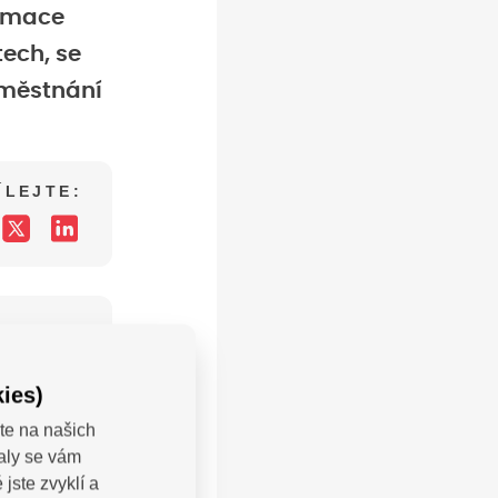
ormace
ech, se
aměstnání
ÍLEJTE:
ies)
te na našich
valy se vám
LEJTE:
jste zvyklí a