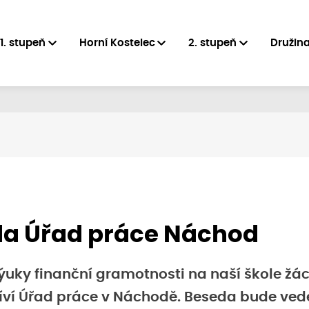
1. stupeň
Horní Kostelec
2. stupeň
Družin
a Úřad práce Náchod
ýuky finanční gramotnosti na naší škole žá
tíví Úřad práce v Náchodě. Beseda bude ve