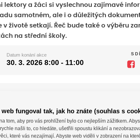
 lektory a žáci si vyslechnou zajímavé inf
řadu samotném, ale i o důležitých dokument
e v životě setkají. Řeč bude také o výběru z
kách na střední školy.
SD
Datum konání akce
30. 3. 2026
8:00 - 11:00
 konání
Náchod
 web fungoval tak, jak ho znáte (souhlas s cook
na tom, aby pro vás prohlížení bylo co nejlepším zážitkem. Abys
rychle našli to, co hledáte, ušetřili spoustu klikání a nezobrazo
SDÍ
 dotazy?
ěci, které vás nezajímají. Abyste web viděli v zobrazení na které 