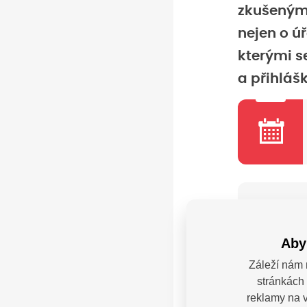
zkušenými
nejen o ú
kterými s
a přihláš
Místo
Aby
Záleží nám 
stránkách 
Máte
reklamy na v