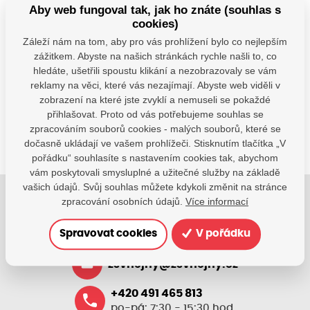
Aby web fungoval tak, jak ho znáte (souhlas s
cookies)
Záleží nám na tom, aby pro vás prohlížení bylo co nejlepším
Máte dotazy?
zážitkem. Abyste na našich stránkách rychle našli to, co
hledáte, ušetřili spoustu klikání a nezobrazovaly se vám
Kontaktujte nás
reklamy na věci, které vás nezajímají. Abyste web viděli v
SDÍLEJTE:
zobrazení na které jste zvyklí a nemuseli se pokaždé
přihlašovat. Proto od vás potřebujeme souhlas se
zpracováním souborů cookies - malých souborů, které se
dočasně ukládají ve vašem prohlížeči. Stisknutím tlačítka „V
pořádku“ souhlasíte s nastavením cookies tak, abychom
vám poskytovali smysluplné a užitečné služby na základě
vašich údajů. Svůj souhlas můžete kdykoli změnit na stránce
zpracování osobních údajů.
Více informací
Jsme tu pro Vaše děti.
Jsme k dispozici, pokud potřebujete pomoci.
Spravovat cookies
V pořádku
zsvhejny@zsvhejny.cz
+420 491 465 813
po-pá: 7:30 - 15:30 hod.